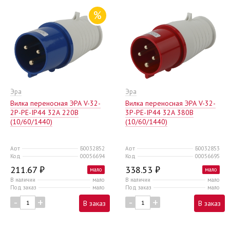
%
Эра
Эра
Вилка переносная ЭРА V-32-
Вилка переносная ЭРА V-32-
2Р-РЕ-IP44 32А 220В
3Р-РЕ-IP44 32А 380В
(10/60/1440)
(10/60/1440)
Арт
Б0032852
Арт
Б0032853
Код
00056694
Код
00056695
211.67 ₽
338.53 ₽
мало
мало
В наличии
мало
В наличии
мало
Под заказ
мало
Под заказ
мало
-
+
-
+
В заказ
В заказ