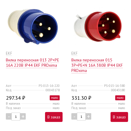
EKF
EKF
Вилка переносная 013 2Р+РЕ
Вилка переносная 015
16А 220В IP44 EKF PROxima
3Р+РЕ+N 16А 380В IP44 EKF
PROxima
Арт
PS-013-16-220
Арт
PS-015-16-380
Код
00043178
Код
00043180
297.34 ₽
331.30 ₽
мало
мало
В наличии
мало
В наличии
мало
Под заказ
мало
Под заказ
мало
-
+
-
+
В заказ
В заказ