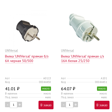
UNIVersal
UNIVersal
Вилка 'UNIVersal' прямая б/з
Вилка 'UNIVersal' прямая с/з
6А черная 50/500
16А белая 25/250
Арт
А0113
Арт
А101
Код
00044450
Код
00044451
41.01 ₽
64.07 ₽
много
много
В наличии
много
В наличии
много
Под заказ
мало
Под заказ
мало
-
+
-
+
В заказ
В заказ