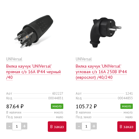
UNIVersal
UNIVersal
Вилка каучук 'UNIVersal'
Вилка каучук 'UNIVersal'
прямая c/з 16А IP44 черный
угловая c/з 16А 250В IP44
/40
(еврослот) /40/240
Арт
602227
Арт
1241
Код
00044831
Код
00044833
87.64 ₽
105.72 ₽
много
много
В наличии
много
В наличии
много
Под заказ
мало
Под заказ
мало
-
+
-
+
В заказ
В заказ