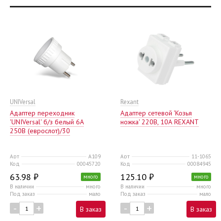
UNIVersal
Rexant
Адаптер переходник
Адаптер сетевой 'Козья
'UNIVersal' б/з белый 6А
ножка' 220В, 10А REXANT
250В (еврослот)/30
Арт
А109
Арт
11-1065
Код
00045720
Код
00084945
63.98 ₽
125.10 ₽
много
много
В наличии
много
В наличии
много
Под заказ
мало
Под заказ
мало
-
+
-
+
В заказ
В заказ