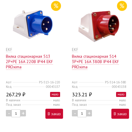
%
%
EKF
EKF
Вилка стационарная 513
Вилка стационарная 514
2Р+РЕ 16А 220В IP44 EKF
3Р+РЕ 16А 380В IP44 EKF
PROxima
PROxima
Арт
PS-513-16-220
Арт
PS-514-16-380
Код
00043157
Код
00043158
267.29 ₽
323.21 ₽
мало
мало
В наличии
мало
В наличии
мало
Под заказ
мало
Под заказ
мало
-
+
-
+
В заказ
В заказ