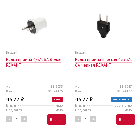
Rexant
Rexant
Вилка прямая б/з/к 6А белая
Вилка прямая плоская без з/к
REXANT
6А черная REXANT
Арт
11-8933
Арт
11-8947
Код
00074175
Код
00074177
46.22 ₽
46.27 ₽
мало
достаточно
В наличии
мало
В наличии
достаточно
Под заказ
мало
Под заказ
мало
-
+
-
+
В заказ
В заказ