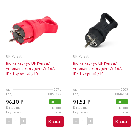
UNIVersal
UNIVersal
Вилка каучук 'UNIVersal'
Вилка каучук 'UNIVersal'
угловая с кольцом c/з 16А
угловая с кольцом c/з 16А
IP44 красный /40
IP44 черный /40
Арт
3071
Арт
0003
Код
00090829
Код
00044834
96.10 ₽
91.51 ₽
много
много
В наличии
много
В наличии
много
Под заказ
мало
Под заказ
мало
-
+
-
+
В заказ
В заказ