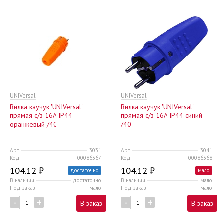
UNIVersal
UNIVersal
Вилка каучук 'UNIVersal'
Вилка каучук 'UNIVersal'
прямая c/з 16А IP44
прямая c/з 16А IP44 синий
оранжевый /40
/40
Арт
3031
Арт
3041
Код
00086367
Код
00086368
104.12 ₽
104.12 ₽
достаточно
мало
В наличии
достаточно
В наличии
мало
Под заказ
мало
Под заказ
мало
-
+
-
+
В заказ
В заказ