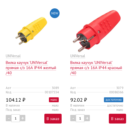
NEW
UNIVersal
UNIVersal
Вилка каучук 'UNIVersal'
Вилка каучук 'UNIVersal'
прямая c/з 16А IP44 желтый
прямая c/з 16А IP44 красный
/40
/40
Арт
3089
Арт
3079
Код
00107534
Код
00086366
104.12 ₽
92.02 ₽
мало
достаточно
В наличии
мало
В наличии
достаточно
Под заказ
мало
Под заказ
мало
-
+
-
+
В заказ
В заказ