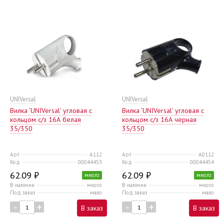
UNIVersal
UNIVersal
Вилка 'UNIVersal' угловая с
Вилка 'UNIVersal' угловая с
кольцом с/з 16А белая
кольцом с/з 16А черная
35/350
35/350
Арт
А112
Арт
А0112
Код
00044453
Код
00044454
62.09 ₽
62.09 ₽
много
много
В наличии
много
В наличии
много
Под заказ
мало
Под заказ
мало
-
+
-
+
В заказ
В заказ