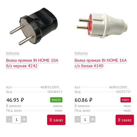
InHome
InHome
Вилка прямая IN HOME 10A
Вилка прямая IN HOME 16А
б/з черная 4242
с/з белая 4140
Арт
4690612009032
Арт
4690612000565
Код
00040671
Код
00035737
46.95 ₽
60.86 ₽
много
мало
В наличии
много
В наличии
мало
Под заказ
мало
Под заказ
мало
-
+
-
+
В заказ
В заказ