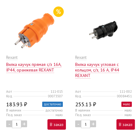
%
Rexant
Rexant
Вилка каучук прямая c/з 16А,
Вилка каучук угловая с
IP44, оранжевая REXANT
кольцом, с/з, 16 А, IP44
REXANT
Арт
111-015
Арт
111-002
Код
00073507
Код
00084451
183.93 ₽
255.13 ₽
достаточно
мало
В наличии
достаточно
В наличии
мало
Под заказ
мало
Под заказ
мало
-
+
-
+
В заказ
В заказ