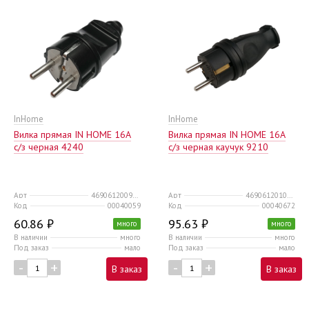
InHome
InHome
Вилка прямая IN HOME 16А
Вилка прямая IN HOME 16А
с/з черная 4240
с/з черная каучук 9210
Арт
4690612009025
Арт
4690612010236
Код
00040059
Код
00040672
60.86 ₽
95.63 ₽
много
много
В наличии
много
В наличии
много
Под заказ
мало
Под заказ
мало
-
+
-
+
В заказ
В заказ