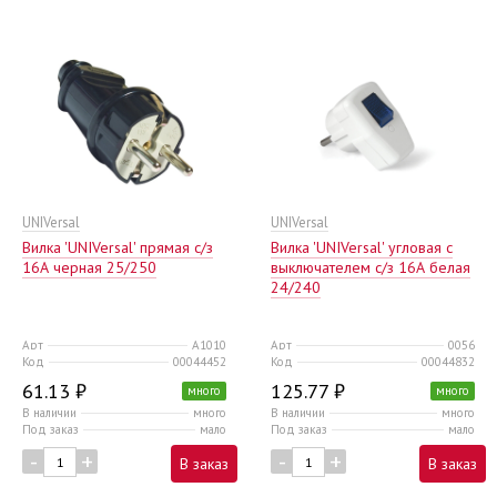
UNIVersal
UNIVersal
Вилка 'UNIVersal' прямая с/з
Вилка 'UNIVersal' угловая с
16А черная 25/250
выключателем с/з 16А белая
24/240
Арт
А1010
Арт
0056
Код
00044452
Код
00044832
61.13 ₽
125.77 ₽
много
много
В наличии
много
В наличии
много
Под заказ
мало
Под заказ
мало
-
+
-
+
В заказ
В заказ