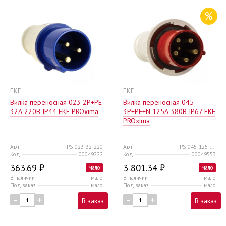
%
EKF
EKF
Вилка переносная 023 2Р+РЕ
Вилка переносная 045
32А 220В IP44 EKF PROxima
3Р+РЕ+N 125А 380В IP67 EKF
PROxima
Арт
PS-023-32-220
Арт
PS-045-125-380
Код
00049222
Код
00049553
363.69 ₽
3 801.34 ₽
мало
мало
В наличии
мало
В наличии
мало
Под заказ
мало
Под заказ
мало
-
+
-
+
В заказ
В заказ