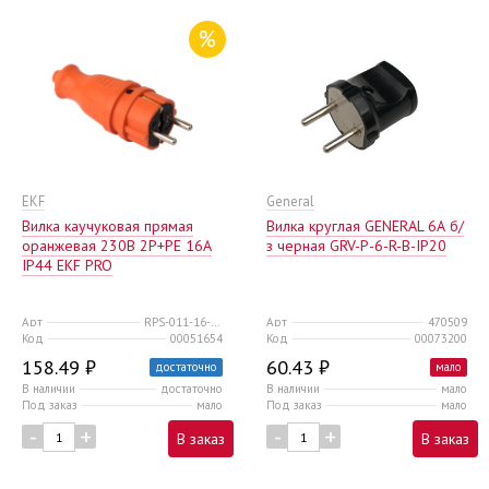
%
EKF
General
Вилка каучуковая прямая
Вилка круглая GENERAL 6А б/
оранжевая 230В 2P+PE 16A
з черная GRV-P-6-R-B-IP20
IP44 EKF PRO
Арт
RPS-011-16-230-44-RO
Арт
470509
Код
00051654
Код
00073200
158.49 ₽
60.43 ₽
достаточно
мало
В наличии
достаточно
В наличии
мало
Под заказ
мало
Под заказ
мало
-
+
-
+
В заказ
В заказ