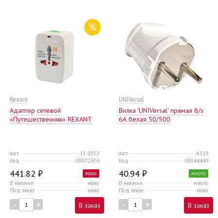
%
Rexant
UNIVersal
Адаптер сетевой
Вилка 'UNIVersal' прямая б/з
«Путешественник» REXANT
6А белая 50/500
Арт
11-1052
Арт
А113
Код
00072976
Код
00044449
441.82 ₽
40.94 ₽
мало
много
В наличии
мало
В наличии
много
Под заказ
мало
Под заказ
мало
-
+
-
+
В заказ
В заказ