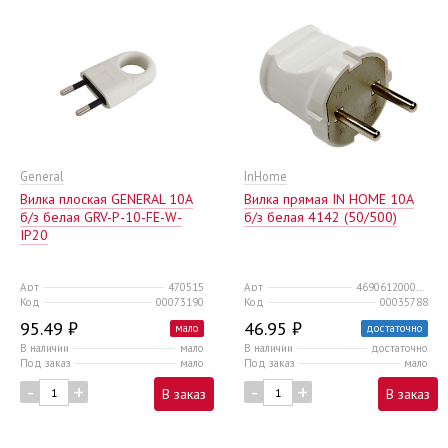
General
InHome
Вилка плоская GENERAL 10А
Вилка прямая IN HOME 10A
б/з белая GRV-P-10-FE-W-
б/з белая 4142 (50/500)
IP20
Арт
470515
Арт
4690612000572
Код
00073190
Код
00035788
95.49 ₽
46.95 ₽
мало
достаточно
В наличии
мало
В наличии
достаточно
Под заказ
мало
Под заказ
мало
-
+
-
+
В заказ
В заказ