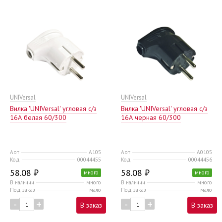
UNIVersal
UNIVersal
Вилка 'UNIVersal' угловая с/з
Вилка 'UNIVersal' угловая с/з
16А белая 60/300
16А черная 60/300
Арт
А105
Арт
А0105
Код
00044455
Код
00044456
58.08 ₽
58.08 ₽
много
много
В наличии
много
В наличии
много
Под заказ
мало
Под заказ
мало
-
+
-
+
В заказ
В заказ