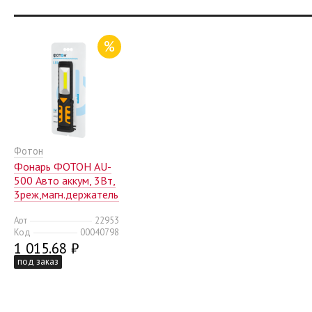
%
Фотон
Фонарь ФОТОН AU-
500 Авто аккум, 3Вт,
3реж,магн.держатель,крюк,USB,1800мАч,
черный
Арт
22953
Код
00040798
1 015.68 ₽
под заказ