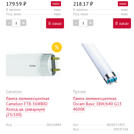
179.59 ₽
218.17 ₽
мало
мало
В наличии
мало
В наличии
мало
Под заказ
мало
Под заказ
мало
-
+
-
+
В заказ
В заказ
%
Camelion
Прочие
Лампа люминесцентная
Лампа люминесцентная
Camelion FT8-36WBIO
Osram Basic 18W/640 G13
Холод.цв. (аквариум)
4000К
(25/100)
Код
00026884
Арт
4008321959652
Код
00047584