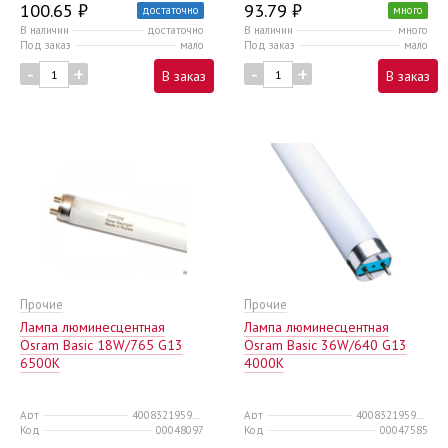
100.65 ₽
93.79 ₽
достаточно
много
В наличии
достаточно
В наличии
много
Под заказ
мало
Под заказ
мало
-
+
-
+
В заказ
В заказ
Прочие
Прочие
Лампа люминесцентная
Лампа люминесцентная
Osram Basic 18W/765 G13
Osram Basic 36W/640 G13
6500К
4000К
Арт
4008321959669
Арт
4008321959713
Код
00048097
Код
00047585