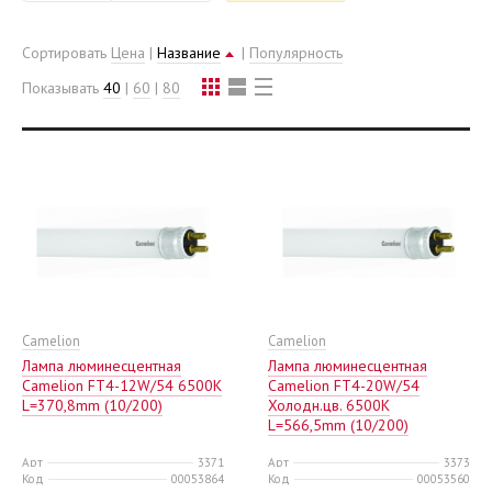
Сортировать
Цена
|
Название
|
Популярность
Показывать
40
|
60
|
80
Camelion
Camelion
Лампа люминесцентная
Лампа люминесцентная
Camelion FT4-12W/54 6500K
Camelion FT4-20W/54
L=370,8mm (10/200)
Холодн.цв. 6500K
L=566,5mm (10/200)
Арт
3371
Арт
3373
Код
00053864
Код
00053560