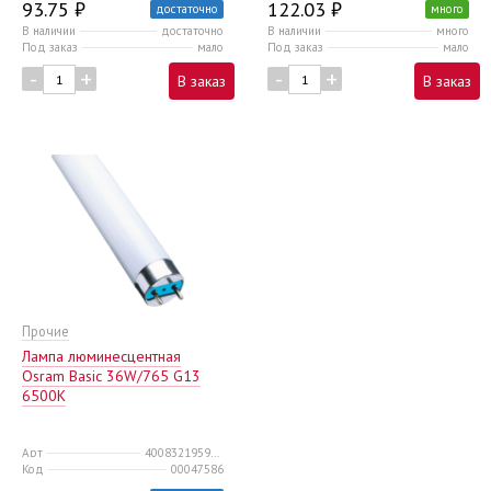
93.75 ₽
122.03 ₽
достаточно
много
В наличии
достаточно
В наличии
много
Под заказ
мало
Под заказ
мало
-
+
-
+
В заказ
В заказ
Прочие
Лампа люминесцентная
Osram Basic 36W/765 G13
6500К
Арт
4008321959836
Код
00047586