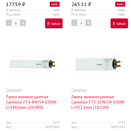
177.59 ₽
265.51 ₽
мало
мало
В наличии
мало
В наличии
мало
Под заказ
мало
Под заказ
мало
-
+
-
+
В заказ
В заказ
Camelion
Camelion
Лампа люминесцентная
Лампа люминесцентная
Camelion FT4-8W/54 6500K
Camelion FT5-13W/54 6500K
L=340,6mm (10/400)
L=531,1mm (10/200)
Арт
3370
Арт
3333
Код
00053863
Код
00053562