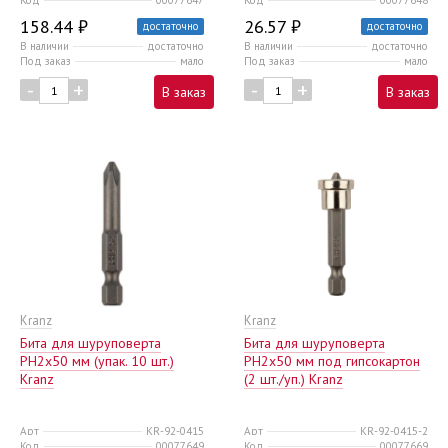
158.44 ₽
26.57 ₽
достаточно
достаточно
В наличии
достаточно
В наличии
достаточно
Под заказ
мало
Под заказ
мало
-
+
-
+
В заказ
В заказ
Kranz
Kranz
Бита для шуруповерта
Бита для шуруповерта
PH2х50 мм (упак. 10 шт.)
PH2х50 мм под гипсокартон
Kranz
(2 шт./уп.) Kranz
Арт
KR-92-0415
Арт
KR-92-0415-2
Код
00077649
Код
00077669