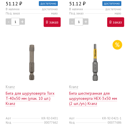
51.12 ₽
51.12 ₽
достаточно
достаточно
В наличии
достаточно
В наличии
достаточно
Под заказ
мало
Под заказ
мало
-
+
-
+
В заказ
В заказ
%
Kranz
Kranz
Бита для шуруповерта Torx
Бита шестигранная для
T-40х50 мм (упак. 10 шт.)
шуруповерта HEX-3х50 мм
Kranz
(2 шт./уп.) Kranz
Арт
KR-92-0431
Арт
KR-92-0421-1
Код
00077662
Код
00077686