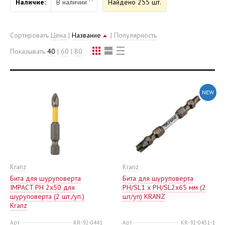
Наличие:
В наличии
Найдено 255 шт.
Сортировать
Цена
|
Название
|
Популярность
Показывать
40
|
60
|
80
NEW
Kranz
Kranz
Бита для шуруповерта
Бита для шуруповерта
IMPACT PH 2x50 для
PH/SL1 x PH/SL2х65 мм (2
шуруповерта (2 шт./уп.)
шт/уп) KRANZ
Kranz
Арт
KR-92-0441
Арт
KR-92-0451-1