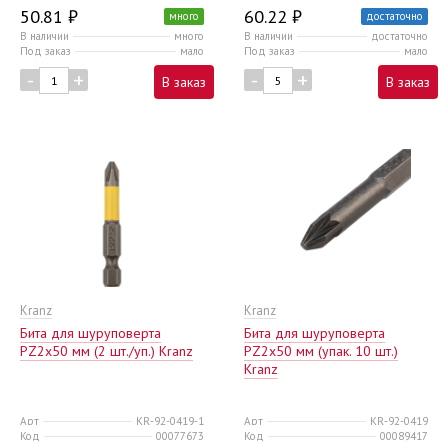
50.81 ₽
60.22 ₽
много
достаточно
В наличии
много
В наличии
достаточно
Под заказ
мало
Под заказ
мало
-
+
-
+
В заказ
В заказ
Kranz
Kranz
Бита для шуруповерта
Бита для шуруповерта
PZ2х50 мм (2 шт./уп.) Kranz
PZ2х50 мм (упак. 10 шт.)
Kranz
Арт
KR-92-0419-1
Арт
KR-92-0419
Код
00077673
Код
00089417