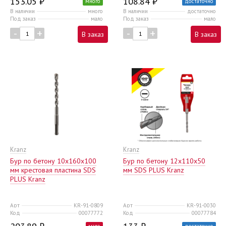
153.05 ₽
108.84 ₽
много
достаточно
В наличии
много
В наличии
достаточно
Под заказ
мало
Под заказ
мало
-
+
-
+
В заказ
В заказ
Kranz
Kranz
Бур по бетону 10x160x100
Бур по бетону 12x110x50
мм крестовая пластина SDS
мм SDS PLUS Kranz
PLUS Kranz
Арт
KR-91-0809
Арт
KR-91-0030
Код
00077772
Код
00077784
мало
достаточно