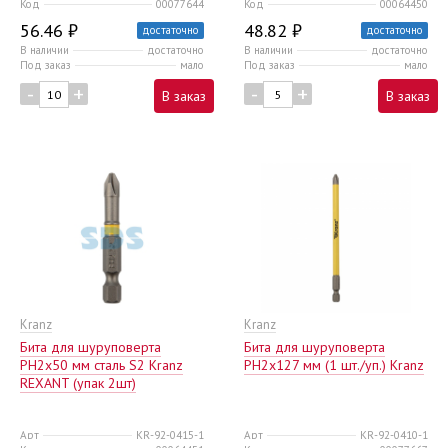
Код
00077644
Код
00064450
56.46 ₽
48.82 ₽
достаточно
достаточно
В наличии
достаточно
В наличии
достаточно
Под заказ
мало
Под заказ
мало
-
+
-
+
В заказ
В заказ
Kranz
Kranz
Бита для шуруповерта
Бита для шуруповерта
PH2x50 мм сталь S2 Kranz
PH2х127 мм (1 шт./уп.) Kranz
REXANT (упак 2шт)
Арт
KR-92-0415-1
Арт
KR-92-0410-1