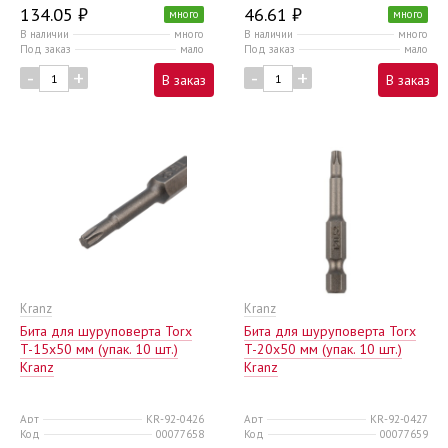
134.05 ₽
46.61 ₽
много
много
В наличии
много
В наличии
много
Под заказ
мало
Под заказ
мало
-
+
-
+
В заказ
В заказ
Kranz
Kranz
Бита для шуруповерта Torx
Бита для шуруповерта Torx
T-15х50 мм (упак. 10 шт.)
T-20х50 мм (упак. 10 шт.)
Kranz
Kranz
Арт
KR-92-0426
Арт
KR-92-0427
Код
00077658
Код
00077659