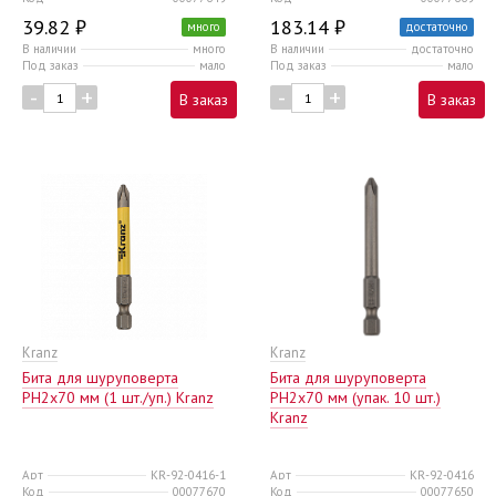
39.82 ₽
183.14 ₽
много
достаточно
В наличии
много
В наличии
достаточно
Под заказ
мало
Под заказ
мало
-
+
-
+
В заказ
В заказ
Kranz
Kranz
Бита для шуруповерта
Бита для шуруповерта
PH2х70 мм (1 шт./уп.) Kranz
PH2х70 мм (упак. 10 шт.)
Kranz
Арт
KR-92-0416-1
Арт
KR-92-0416
Код
00077670
Код
00077650