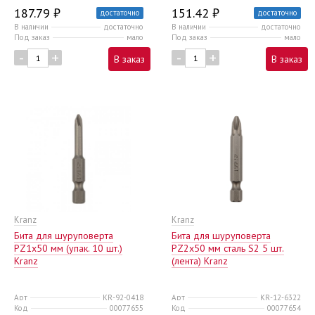
187.79 ₽
151.42 ₽
достаточно
достаточно
В наличии
достаточно
В наличии
достаточно
Под заказ
мало
Под заказ
мало
-
+
-
+
В заказ
В заказ
Kranz
Kranz
Бита для шуруповерта
Бита для шуруповерта
PZ1х50 мм (упак. 10 шт.)
PZ2x50 мм сталь S2 5 шт.
Kranz
(лента) Kranz
Арт
KR-92-0418
Арт
KR-12-6322
Код
00077655
Код
00077654