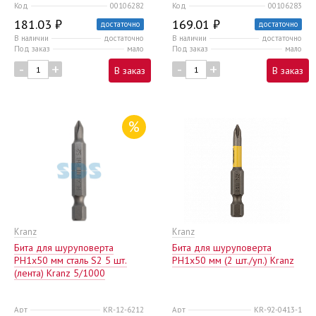
Код
00106282
Код
00106283
181.03 ₽
169.01 ₽
достаточно
достаточно
В наличии
достаточно
В наличии
достаточно
Под заказ
мало
Под заказ
мало
-
+
-
+
В заказ
В заказ
%
Kranz
Kranz
Бита для шуруповерта
Бита для шуруповерта
PH1x50 мм сталь S2 5 шт.
PH1х50 мм (2 шт./уп.) Kranz
(лента) Kranz 5/1000
Арт
KR-12-6212
Арт
KR-92-0413-1