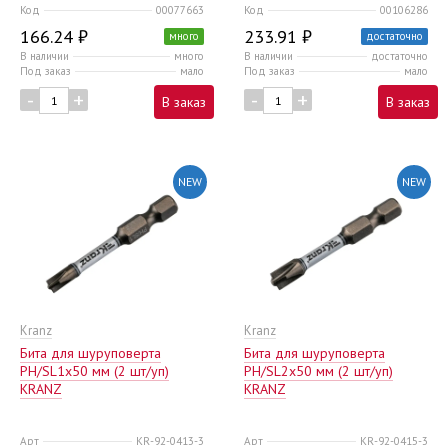
Код
00077663
Код
00106286
166.24 ₽
233.91 ₽
много
достаточно
В наличии
много
В наличии
достаточно
Под заказ
мало
Под заказ
мало
-
+
-
+
В заказ
В заказ
NEW
NEW
Kranz
Kranz
Бита для шуруповерта
Бита для шуруповерта
PH/SL1х50 мм (2 шт/уп)
PH/SL2х50 мм (2 шт/уп)
KRANZ
KRANZ
Арт
KR-92-0413-3
Арт
KR-92-0415-3