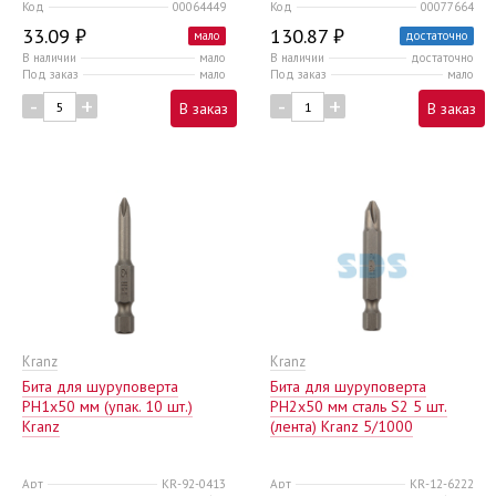
Код
00064449
Код
00077664
33.09 ₽
130.87 ₽
мало
достаточно
В наличии
мало
В наличии
достаточно
Под заказ
мало
Под заказ
мало
-
+
-
+
В заказ
В заказ
Kranz
Kranz
Бита для шуруповерта
Бита для шуруповерта
PH1х50 мм (упак. 10 шт.)
PH2x50 мм сталь S2 5 шт.
Kranz
(лента) Kranz 5/1000
Арт
KR-92-0413
Арт
KR-12-6222