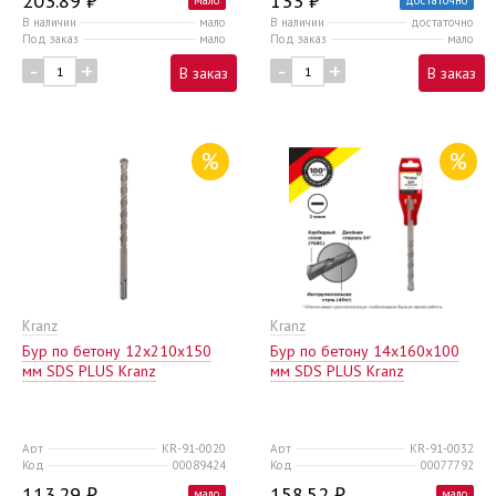
203.89 ₽
133 ₽
В наличии
мало
В наличии
достаточно
Под заказ
мало
Под заказ
мало
-
+
-
+
В заказ
В заказ
%
%
Kranz
Kranz
Бур по бетону 12x210x150
Бур по бетону 14x160x100
мм SDS PLUS Kranz
мм SDS PLUS Kranz
Арт
KR-91-0020
Арт
KR-91-0032
Код
00089424
Код
00077792
113.29 ₽
158.52 ₽
мало
мало