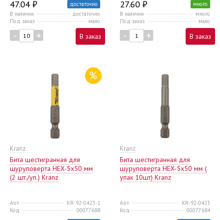
47.04 ₽
27.60 ₽
достаточно
много
В наличии
достаточно
В наличии
много
Под заказ
мало
Под заказ
мало
-
+
-
+
В заказ
В заказ
%
Kranz
Kranz
Бита шестигранная для
Бита шестигранная для
шуруповерта HEX-5х50 мм
шуруповерта HEX-5х50 мм (
(2 шт./уп.) Kranz
упак 10шт) Kranz
Арт
KR-92-0423-1
Арт
KR-92-0423
Код
00077688
Код
00077684