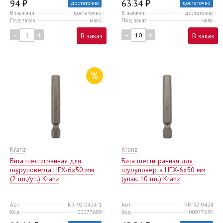
94 ₽
63.34 ₽
достаточно
достаточно
В наличии
достаточно
В наличии
достаточно
Под заказ
мало
Под заказ
мало
-
+
-
+
В заказ
В заказ
%
Kranz
Kranz
Бита шестигранная для
Бита шестигранная для
шуруповерта HEX-6х50 мм
шуруповерта HEX-6х50 мм
(2 шт./уп.) Kranz
(упак. 10 шт.) Kranz
Арт
KR-92-0424-1
Арт
KR-92-0424
Код
00077689
Код
00077685