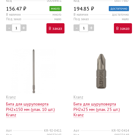
Код
00064451
Код
00077667
156.47 ₽
194.85 ₽
много
достаточно
В наличии
много
В наличии
достаточно
Под заказ
мало
Под заказ
мало
-
+
-
+
В заказ
В заказ
Kranz
Kranz
Бита для шуруповерта
Бита для шуруповерта
PH2х150 мм (упак. 10 шт.)
PH2х25 мм (упак. 25 шт.)
Kranz
Kranz
Арт
KR-92-0411
Арт
KR-92-0414
Код
00077647
Код
00077648