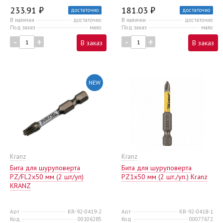
233.91 ₽
181.03 ₽
достаточно
достаточно
В наличии
достаточно
В наличии
достаточно
Под заказ
мало
Под заказ
мало
-
+
-
+
В заказ
В заказ
NEW
Kranz
Kranz
Бита для шуруповерта
Бита для шуруповерта
PZ/FL2х50 мм (2 шт/уп)
PZ1х50 мм (2 шт./уп.) Kranz
KRANZ
Арт
KR-92-0419-2
Арт
KR-92-0418-1
Код
00106285
Код
00077672