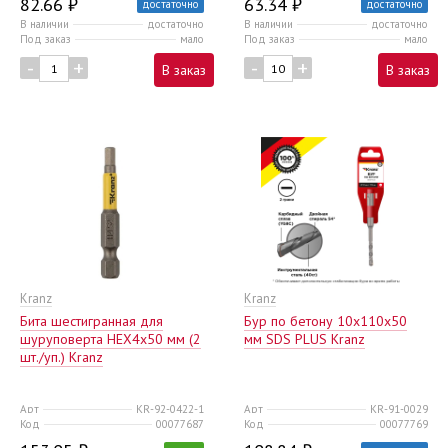
82.66 ₽
63.34 ₽
достаточно
достаточно
В наличии
достаточно
В наличии
достаточно
Под заказ
мало
Под заказ
мало
-
+
-
+
В заказ
В заказ
Kranz
Kranz
Бита шестигранная для
Бур по бетону 10x110x50
шуруповерта HEX4х50 мм (2
мм SDS PLUS Kranz
шт./уп.) Kranz
Арт
KR-92-0422-1
Арт
KR-91-0029
Код
00077687
Код
00077769