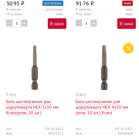
30.95 ₽
91.76 ₽
достаточно
мало
В наличии
достаточно
В наличии
мало
Под заказ
мало
Под заказ
мало
-
+
-
+
В заказ
В заказ
%
Kranz
Kranz
Бита шестигранная для
Бита шестигранная для
шуруповерта HEX-3х50 мм
шуруповерта HEX-4х50 мм
Kranz(упак. 10 шт.)
(упак. 10 шт.) Kranz
Арт
KR-92-0421
Арт
KR-92-0422
Код
00073551
Код
00089418