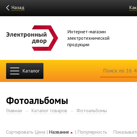
Назад
Как
Интернет-магазин
электротехнической
продукции
Каталог
Фотоальбомы
Главная
Каталог товаров
Фотоальбомы
Сортировать
Цена
|
Название
|
Популярность
Показыва