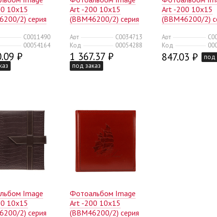
00 10x15
Art -200 10x15
Art -200 10x15
6200/2) серия
(BBM46200/2) серия
(BBM46200/2) с
ейтральный
001классика с окном
003 классика
C0011490
Арт
C0034713
Арт
C0
240)
(12/240)
(12/240)
00054164
Код
00054288
Код
00
.09 ₽
1 367.37 ₽
847.03 ₽
под 
каз
под заказ
льбом Image
Фотоальбом Image
00 10x15
Art -200 10x15
6200/2) серия
(BBM46200/2) серия