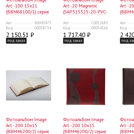
Art -100 15x21
Art -20 Magnetic
Art -2
(BBM68100/1) серия
(SAP315325-20-PVC-
(BBM4
23 (12/240)
M) Egypt (12/144)
057 н
Арт
Б0043473
Арт
C0012685
Арт
(1/12/
Код
00058734
Код
00054166
Код
2 150.51 ₽
1 717.40 ₽
2 420
под заказ
под заказ
под за
Фотоальбом Image
Фотоальбом Image
Фотоа
Art -200 10x15
Art -200 10x15
Art -2
(BBM46200/2) серия
(BBM46200/2) серия
(BBM4