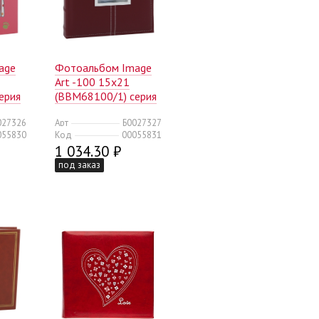
age
Фотоальбом Image
Art -100 15x21
ерия
(BBM68100/1) серия
031 (12/300)
027326
Арт
Б0027327
055830
Код
00055831
1 034.30 ₽
под заказ