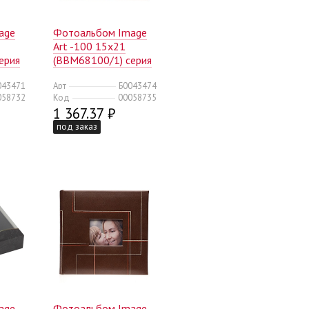
age
Фотоальбом Image
Art -100 15x21
ерия
(BBM68100/1) серия
12 (12/240)
043471
Арт
Б0043474
058732
Код
00058735
1 367.37 ₽
под заказ
age
Фотоальбом Image