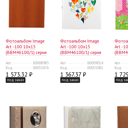
Фотоальбом Image
Фотоальбом Image
Фотоа
Art -100 10x15
Art -100 10x15
Art -1
(BBM46100/1) серия
(BBM46100/1) серия
(BBM4
072 крокодил
075 любовь (18/432)
080 де
Арт
Б0008985
Арт
Б0009014
Арт
(18/360)
Код
00055076
Код
00055081
Код
1 573.32 ₽
1 367.37 ₽
1 729
под заказ
под заказ
под за