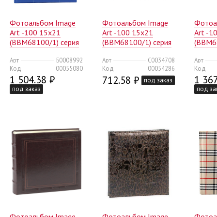
Фотоальбом Image
Фотоальбом Image
Фотоа
Art -100 15x21
Art -100 15x21
Art -1
(BBM68100/1) серия
(BBM68100/1) серия
(BBM6
034 детский (12/192)
075 сердца (12/240)
101 (1
Арт
Б0008992
Арт
C0034708
Арт
Код
00055080
Код
00054286
Код
1 504.38 ₽
1 367
712.58 ₽
под заказ
под заказ
под за
Фотоальбом Image
Фотоальбом Image
Фотоа