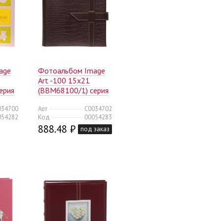
age
Фотоальбом Image
Art -100 15x21
ерия
(BBM68100/1) серия
/240)
008 классика кроко
034700
Арт
C0034702
(12/240)
054282
Код
00054283
888.48 ₽
под заказ