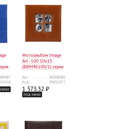
age
Фотоальбом Image
Art -100 10x15
ерия
(BBM46100/1) серия
/360)
067 классика с окном
008987
Арт
Б0008986
(18/360)
055078
Код
00055077
1 573.32 ₽
заказ
под заказ