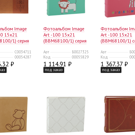
льбом Image
Фотоальбом Image
Фотоальбом Im
00 15x21
Art -100 15x21
Art -100 15x21
8100/1) серия
(BBM68100/1) серия
(BBM68100/1) с
ассика
029 (12/300)
030 (12/300)
C0034711
Арт
Б0027325
Арт
Б0
0)
00054287
Код
00055829
Код
00
.32 ₽
1 114.91 ₽
1 367.37 ₽
каз
под заказ
под заказ