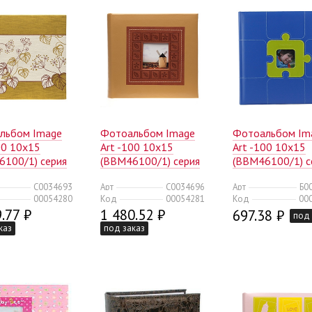
льбом Image
Фотоальбом Image
Фотоальбом Im
00 10x15
Art -100 10x15
Art -100 10x15
6100/1) серия
(BBM46100/1) серия
(BBM46100/1) с
еты (24/672)
033 классика с
034 детский (18
C0034693
Арт
C0034696
Арт
Б0
окошком (24/672)
00054280
Код
00054281
Код
00
.77 ₽
1 480.52 ₽
697.38 ₽
под 
каз
под заказ