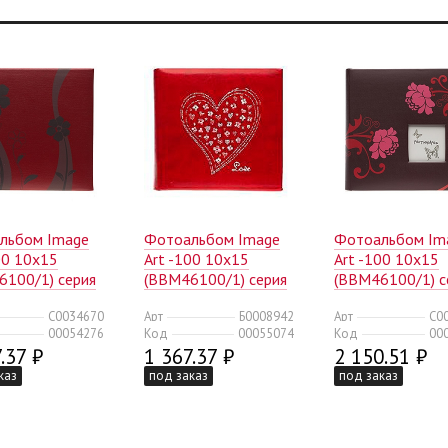
льбом Image
Фотоальбом Image
Фотоальбом Im
00 10x15
Art -100 10x15
Art -100 10x15
6100/1) серия
(BBM46100/1) серия
(BBM46100/1) с
еты (24/672)
012 любовь (18/432)
014цветочная с
C0034670
Арт
Б0008942
Арт
C0
окошком (24/67
00054276
Код
00055074
Код
00
.37 ₽
1 367.37 ₽
2 150.51 ₽
каз
под заказ
под заказ