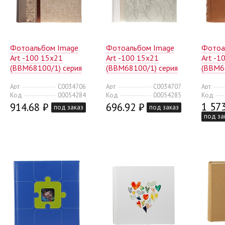
Фотоальбом Image
Фотоальбом Image
Фотоа
Art -100 15x21
Art -100 15x21
Art -1
(BBM68100/1) серия
(BBM68100/1) серия
(BBM6
021 нейтральный
022 свадебный
028 кл
Арт
C0034706
Арт
C0034707
Арт
(12/240)
(12/240)
(12/24
Код
00054284
Код
00054285
Код
1 573
914.68 ₽
696.92 ₽
под заказ
под заказ
под за