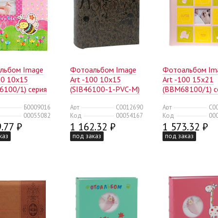
льбом Image
Фотоальбом Image
Фотоальбом Im
00 10x15
Art -100 10x15
Art -100 15x21
6100/1) серия
(SIB46100-1-PVC-M)
(BBM68100/1) с
тский (18/432)
Egypt (24/576)
003 детский (12
Б0009016
Арт
C0012690
Арт
C0
00055082
Код
00054167
Код
00
.77 ₽
1 162.32 ₽
1 573.32 ₽
каз
под заказ
под заказ