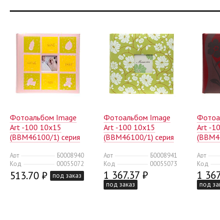
Фотоальбом Image
Фотоальбом Image
Фотоа
Art -100 10x15
Art -100 10x15
Art -1
(BBM46100/1) серия
(BBM46100/1) серия
(BBM4
003 детский (18/432)
005 цветы (18/432)
007 цв
Арт
Б0008940
Арт
Б0008941
Арт
Код
00055072
Код
00055073
Код
1 367.37 ₽
1 367
513.70 ₽
под заказ
под заказ
под за