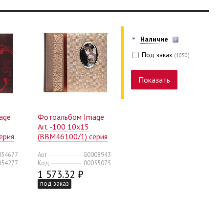
Наличие
Под заказ
(1050)
age
Фотоальбом Image
Art -100 10x15
ерия
(BBM46100/1) серия
021 нейтральный
034677
Арт
Б0008943
2)
(18/432)
054277
Код
00055075
1 573.32 ₽
под заказ