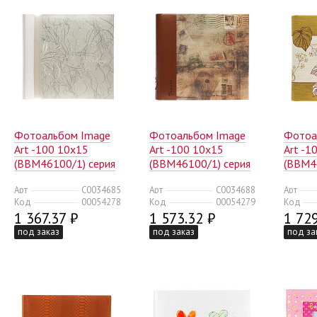
Фотоальбом Image
Фотоальбом Image
Фотоа
Art -100 10x15
Art -100 10x15
Art -1
(BBM46100/1) серия
(BBM46100/1) серия
(BBM4
022 свадебный
025 путешествие
030 цв
Арт
C0034685
Арт
C0034688
Арт
(24/672)
(24/672)
Код
00054278
Код
00054279
Код
1 367.37 ₽
1 573.32 ₽
1 729
под заказ
под заказ
под за