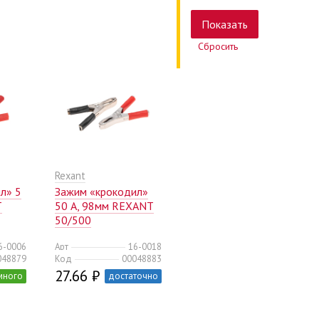
Сбросить
Rexant
л» 5
Зажим «крокодил»
T
50 А, 98мм REXANT
50/500
6-0006
Арт
16-0018
048879
Код
00048883
27.66 ₽
много
достаточно