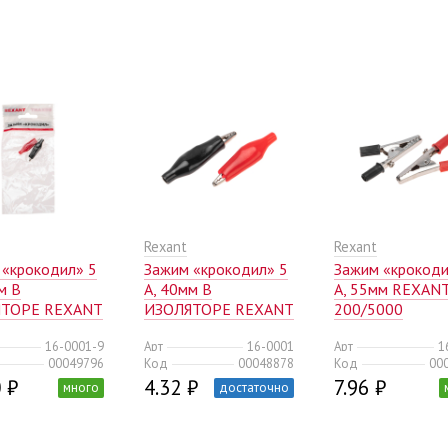
Rexant
Rexant
 «крокодил» 5
Зажим «крокодил» 5
Зажим «крокоди
м В
А, 40мм В
А, 55мм REXAN
ЯТОРЕ REXANT
ИЗОЛЯТОРЕ REXANT
200/5000
пакет) БОПП
200/5000
16-0001-9
Арт
16-0001
Арт
1
00049796
Код
00048878
Код
00
 ₽
4.32 ₽
7.96 ₽
много
достаточно