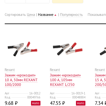
Сортировать
Цена
|
Название
|
Популярность
Показыва
Rexant
Rexant
Rexant
Зажим «крокодил»
Зажим «крокодил»
Зажим
10 А, 50мм REXANT
100 А, 105мм
15 А,
100/2000
REXANT 1/250
200/5
Арт
16-0012
Арт
16-0019-1
Арт
Код
00049766
Код
00048884
Код
9.68 ₽
47.55 ₽
7.34 
мало
мало