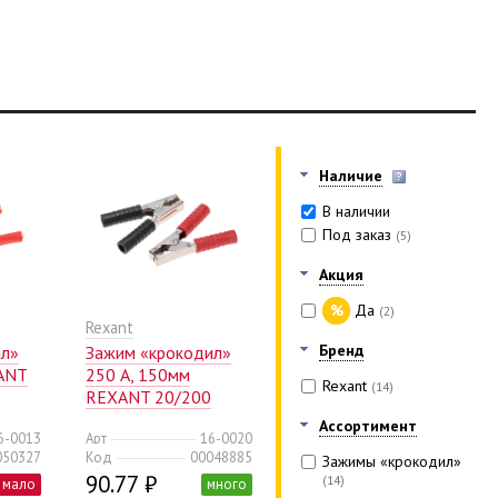
Наличие
В наличии
Под заказ
(5)
Акция
%
Да
(2)
Rexant
Бренд
ил»
Зажим «крокодил»
XANT
250 А, 150мм
Rexant
(14)
REXANT 20/200
Ассортимент
6-0013
Арт
16-0020
050327
Код
00048885
Зажимы «крокодил»
90.77 ₽
(14)
мало
много