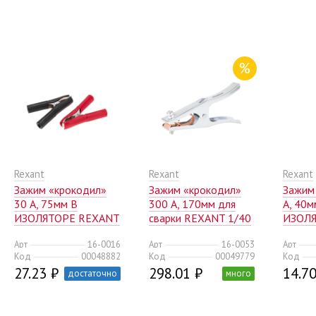
%
Rexant
Rexant
Rexant
Зажим «крокодил»
Зажим «крокодил»
Зажим
30 А, 75мм В
300 А, 170мм для
А, 40м
ИЗОЛЯТОРЕ REXANT
сварки REXANT 1/40
ИЗОЛ
50/1000
(2 шт/
Арт
16-0016
Арт
16-0053
Арт
Код
00048882
Код
00049779
Код
27.23 ₽
298.01 ₽
14.70
достаточно
много