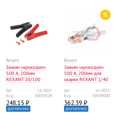
%
Rexant
Rexant
Зажим «крокодил»
Зажим «крокодил»
500 А, 200мм
500 А, 200мм для
REXANT 20/100
сварки REXANT 1/40
Арт
16-0025
Арт
16-0055
Код
00050328
Код
00049000
248.15 ₽
362.39 ₽
достаточно
достаточно