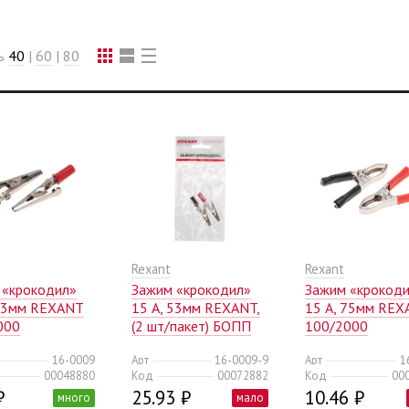
ть
40
|
60
|
80
Rexant
Rexant
 «крокодил»
Зажим «крокодил»
Зажим «крокод
 53мм REXANT
15 А, 53мм REXANT,
15 А, 75мм RE
000
(2 шт/пакет) БОПП
100/2000
16-0009
Арт
16-0009-9
Арт
1
00048880
Код
00072882
Код
00
₽
25.93 ₽
10.46 ₽
много
мало