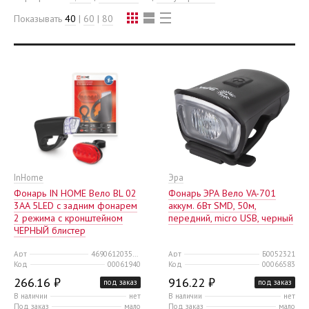
Показывать
40
|
60
|
80
InHome
Эра
Фонарь IN HOME Вело BL 02
Фонарь ЭРА Вело VA-701
3AA 5LED с задним фонарем
аккум. 6Вт SMD, 50м,
2 режима с кронштейном
передний, micro USB, черный
ЧЕРНЫЙ блистер
Арт
4690612035215
Арт
Б0052321
Код
00061940
Код
00066583
266.16 ₽
916.22 ₽
под заказ
под заказ
В наличии
нет
В наличии
нет
Под заказ
мало
Под заказ
мало