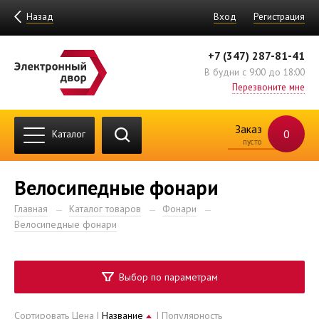
Назад
Вход
Регистрация
+7 (347) 287-81-41
В будни с 9:00 до 18:00
Перезвоните мне
Заказ
0
Каталог
пусто
Велосипедные фонари
Главная
Каталог товаров
Фонари
Велосипедные фонари
Выбор по параметрам
Сортировать
Цена
|
Название
|
Популярность