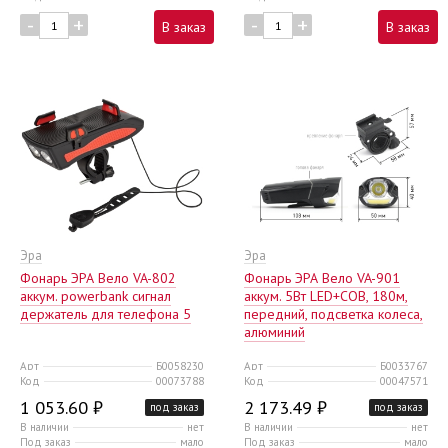
-
+
-
+
В заказ
В заказ
Эра
Эра
Фонарь ЭРА Вело VA-802
Фонарь ЭРА Вело VA-901
аккум. powerbank сигнал
аккум. 5Вт LED+COB, 180м,
держатель для телефона 5
передний, подсветка колеса,
алюминий
Арт
Б0058230
Арт
Б0033767
Код
00073788
Код
00047571
1 053.60 ₽
2 173.49 ₽
под заказ
под заказ
В наличии
нет
В наличии
нет
Под заказ
мало
Под заказ
мало