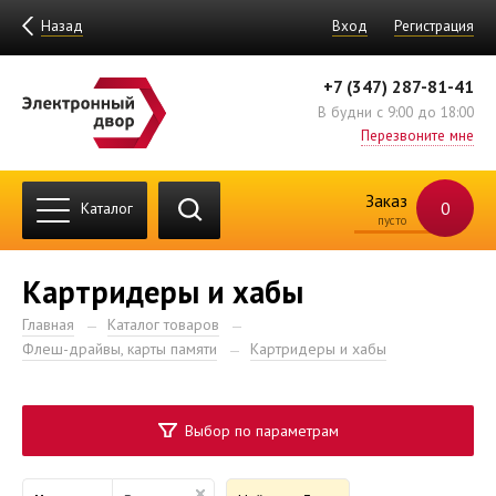
Назад
Вход
Регистрация
+7 (347) 287-81-41
В будни с 9:00 до 18:00
Перезвоните мне
Заказ
0
Каталог
пусто
Картридеры и хабы
Главная
Каталог товаров
Флеш-драйвы, карты памяти
Картридеры и хабы
Выбор по параметрам