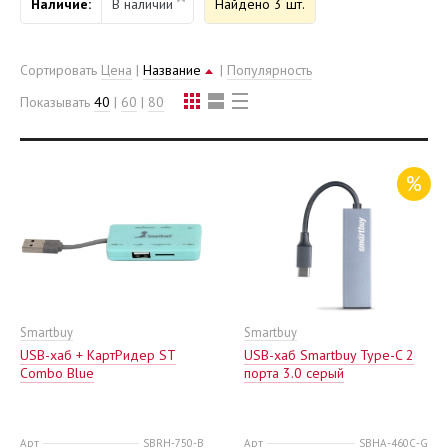
Наличие:
В наличии
Найдено 3 шт.
Сортировать
Цена
|
Название
|
Популярность
Показывать
40
|
60
|
80
%
Smartbuy
Smartbuy
USB-хаб + КартРидер ST
USB-хаб Smartbuy Type-C 2
Combo Blue
порта 3.0 серый
Арт
SBRH-750-B
Арт
SBHA-460С-G