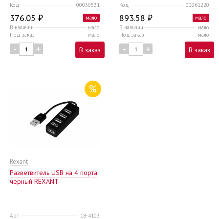
Код
00030531
Код
00061220
376.05 ₽
893.58 ₽
мало
мало
В наличии
мало
В наличии
мало
Под заказ
мало
Под заказ
мало
-
+
-
+
В заказ
В заказ
%
Rexant
Разветвитель USB на 4 порта
черный REXANT
Арт
18-4103