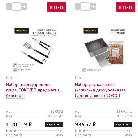
-
+
-
+
В заказ
В заказ
Сокол
Сокол
Набор аксессуаров для
Набор для копчения
гриля 'СОКОЛ', 3 предмета в
(коптильня двухуровневая
блистере.
Гурман-2, щепа) СОКОЛ
Арт
62-0032
Арт
62-0011-1
Код
00076547
Код
00092710
1 205.59 ₽
996.37 ₽
под заказ
под заказ
В наличии
нет
В наличии
нет
Под заказ
мало
Под заказ
мало