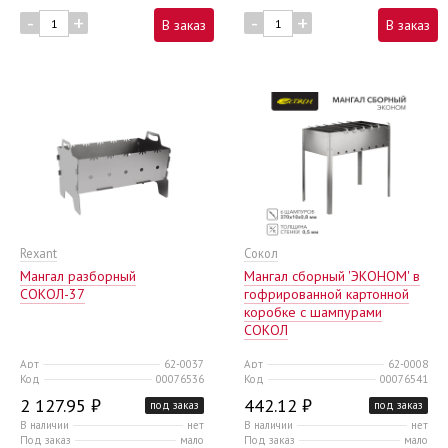
-
+
-
+
В заказ
В заказ
Rexant
Сокол
Мангал разборный
Мангал сборный 'ЭКОНОМ' в
СОКОЛ-37
гофрированной картонной
коробке с шампурами
СОКОЛ
Арт
62-0037
Арт
62-0008
Код
00076536
Код
00076541
2 127.95 ₽
442.12 ₽
под заказ
под заказ
В наличии
нет
В наличии
нет
Под заказ
мало
Под заказ
мало