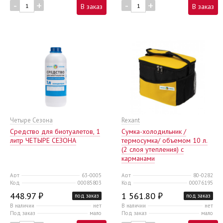
-
+
-
+
В заказ
В заказ
Четыре Сезона
Rexant
Средство для биотуалетов, 1
Сумка-холодильник /
литр ЧЕТЫРЕ СЕЗОНА
термосумка/ объемом 10 л.
(2 слоя утепления) с
карманами
Арт
63-0005
Арт
80-0282
Код
00085803
Код
00076195
448.97 ₽
1 561.80 ₽
под заказ
под заказ
В наличии
нет
В наличии
нет
Под заказ
мало
Под заказ
мало