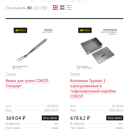
Показывать
40
|
60
|
80
Сокол
Сокол
Вилка для гриля СОКОЛ
Коптильня 'Гурман'-1
Стандарт
одноуровневая в
гофрокартонной коробке
СОКОЛ
Арт
62-0051
Арт
62-0010
Код
00076523
Код
00076524
369.04 ₽
678.62 ₽
под заказ
под заказ
В наличии
нет
В наличии
нет
Под заказ
мало
Под заказ
мало