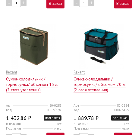
-
+
-
+
В заказ
В заказ
Rexant
Rexant
Сумка-холодильник /
Сумка-холодильник /
термосумка/ объемом 15 л.
термосумка/ объемом 20 л.
(2 слоя утепления)
(2 слоя утепления)
Арт
80-0283
Арт
80-0284
Код
00076197
Код
00076199
1 432.86 ₽
1 889.78 ₽
под заказ
под заказ
В наличии
нет
В наличии
нет
Под заказ
мало
Под заказ
мало