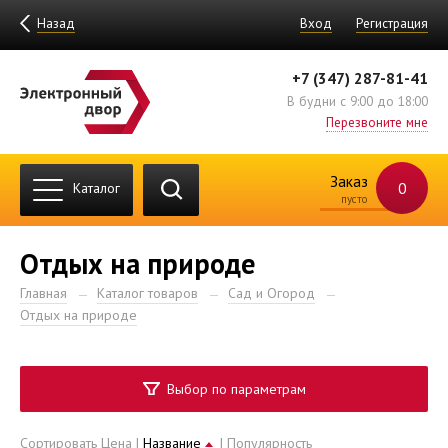
Назад
Вход
Регистрация
+7 (347) 287-81-41
В будни с 9:00 до 18:00
Перезвоните мне
Заказ
0
Каталог
пусто
Отдых на природе
Главная
Каталог товаров
Сад и Огород
Отдых на природе
Выбор по параметрам
Сортировать
Цена
|
Название
|
Популярность