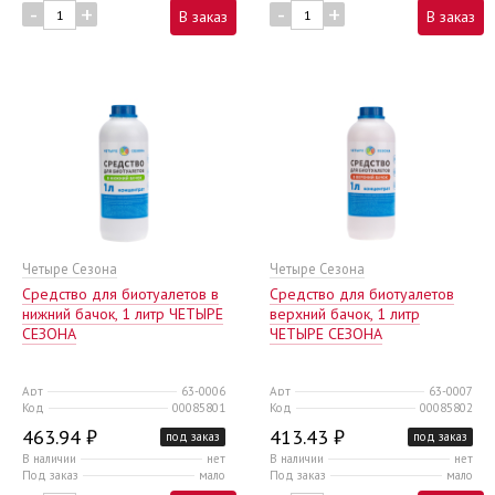
-
+
-
+
В заказ
В заказ
Четыре Сезона
Четыре Сезона
Средство для биотуалетов в
Средство для биотуалетов
нижний бачок, 1 литр ЧЕТЫРЕ
верхний бачок, 1 литр
СЕЗОНА
ЧЕТЫРЕ СЕЗОНА
Арт
63-0006
Арт
63-0007
Код
00085801
Код
00085802
463.94 ₽
413.43 ₽
под заказ
под заказ
В наличии
нет
В наличии
нет
Под заказ
мало
Под заказ
мало