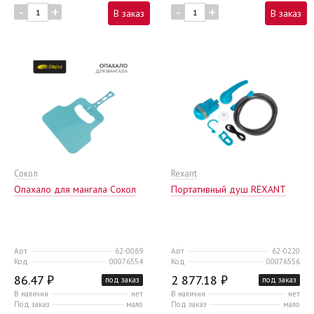
-
+
-
+
В заказ
В заказ
Сокол
Rexant
Опахало для мангала Сокол
Портативный душ REXANT
Арт
62-0069
Арт
62-0220
Код
00076554
Код
00076556
86.47 ₽
2 877.18 ₽
под заказ
под заказ
В наличии
нет
В наличии
нет
Под заказ
мало
Под заказ
мало