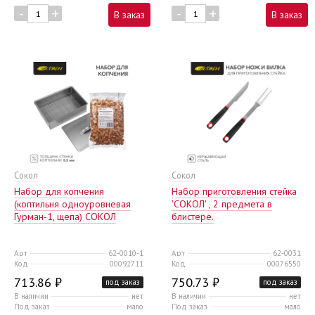
-
+
-
+
В заказ
В заказ
Сокол
Сокол
Набор для копчения
Набор приготовления стейка
(коптильня одноуровневая
'СОКОЛ' , 2 предмета в
Гурман-1, щепа) СОКОЛ
блистере.
Арт
62-0010-1
Арт
62-0031
Код
00092711
Код
00076550
713.86 ₽
750.73 ₽
под заказ
под заказ
В наличии
нет
В наличии
нет
Под заказ
мало
Под заказ
мало