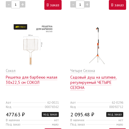
-
+
-
+
В заказ
В заказ
Сокол
Четыре Сезона
Решетка для барбекю малая
Садовый душ на штативе,
30х22,5 см СОКОЛ
регулируемый ЧЕТЫРЕ
СЕЗОНА
Арт
62-0021
Арт
62-0296
Код
00076562
Код
00092712
477.63 ₽
2 095.48 ₽
под заказ
под заказ
В наличии
нет
В наличии
нет
Под заказ
мало
Под заказ
мало