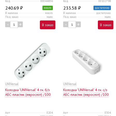
Код
00044836
Код
00102798
240.69 ₽
233.58 ₽
много
достаточно
В наличии
много
В наличии
достаточно
Под заказ
мало
Под заказ
мало
-
+
-
+
В заказ
В заказ
UNIVersal
UNIVersal
Колодка 'UNIVersal' 4 гн. б/з
Колодка 'UNIVersal' 4 гн. с/з
AБС-пластик (еврослот) /100
AБС-пластик (еврослот) /100
Арт
E204
Арт
E304