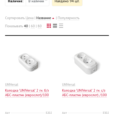
Наличие:
В наличии
Найдено 94 шт.
Сортировать
Цена
|
Название
|
Популярность
Показывать
40
|
60
|
80
UNIVersal
UNIVersal
Колодка 'UNIVersal' 2 гн. б/з
Колодка 'UNIVersal' 2 гн. с/з
AБС-пластик (еврослот)/100
AБС-пластик (еврослот) /100
Арт
E202
Арт
E302