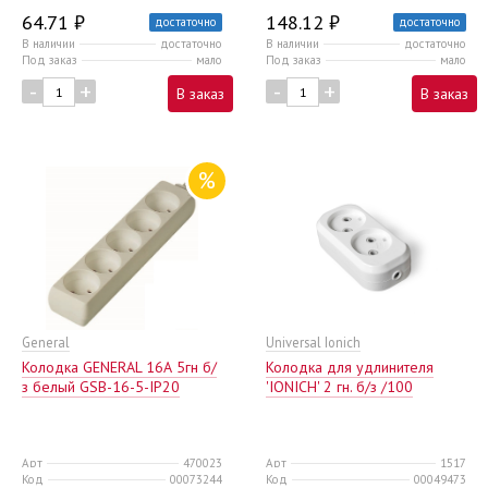
64.71 ₽
148.12 ₽
достаточно
достаточно
В наличии
достаточно
В наличии
достаточно
Под заказ
мало
Под заказ
мало
-
+
-
+
В заказ
В заказ
%
General
Universal Ionich
Колодка GENERAL 16А 5гн б/
Колодка для удлинителя
з белый GSB-16-5-IP20
'IONICH' 2 гн. б/з /100
Арт
470023
Арт
1517
Код
00073244
Код
00049473