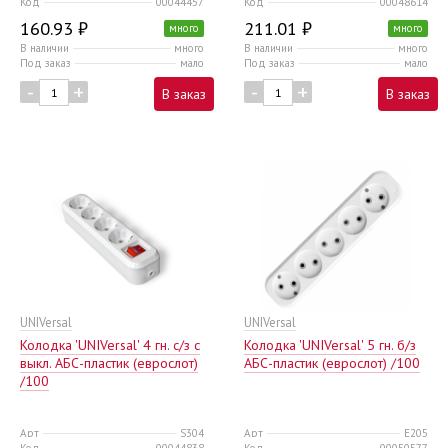
Код
00044457
Код
00048614
160.93 ₽
211.01 ₽
много
много
В наличии
много
В наличии
много
Под заказ
мало
Под заказ
мало
-
+
-
+
В заказ
В заказ
UNIVersal
UNIVersal
Колодка 'UNIVersal' 4 гн. с/з с
Колодка 'UNIVersal' 5 гн. б/з
выкл. AБС-пластик (еврослот)
AБС-пластик (еврослот) /100
/100
Арт
S304
Арт
E205
Код
00044838
Код
00050577