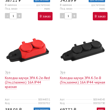
387.11 ₽
545.89 ₽
В наличии
достаточно
В наличии
достаточно
Под заказ
мало
Под заказ
мало
-
+
-
+
В заказ
В заказ
Эра
Эра
Колодка каучук ЭРА K-2e-Red
Колодка каучук ЭРА K-3e-B
(2гн,c/заземл.) 16A IP44
(3гн,заземл.) 16A IP44 черная
красная
Арт
Б0044551
Арт
Б0044545
Код
00050702
Код
00050790
388.03 ₽
697.72 ₽
достаточно
мало