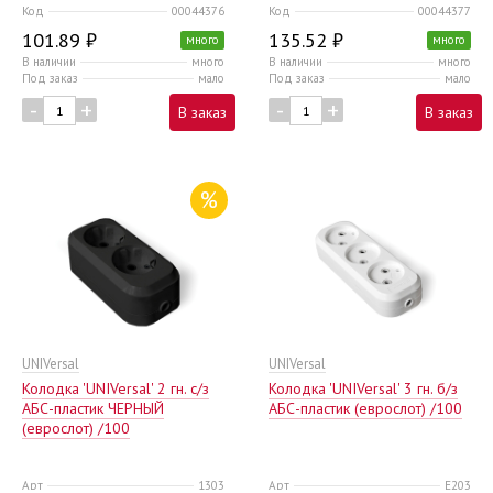
Код
00044376
Код
00044377
101.89 ₽
135.52 ₽
много
много
В наличии
много
В наличии
много
Под заказ
мало
Под заказ
мало
-
+
-
+
В заказ
В заказ
%
UNIVersal
UNIVersal
Колодка 'UNIVersal' 2 гн. с/з
Колодка 'UNIVersal' 3 гн. б/з
AБС-пластик ЧЕРНЫЙ
AБС-пластик (еврослот) /100
(еврослот) /100
Арт
1303
Арт
E203