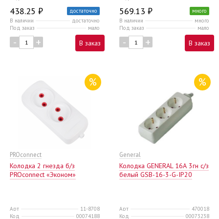
438.25 ₽
569.13 ₽
достаточно
много
В наличии
достаточно
В наличии
много
Под заказ
мало
Под заказ
мало
-
+
-
+
В заказ
В заказ
%
%
PROconnect
General
Колодка 2 гнезда б/з
Колодка GENERAL 16А 3гн с/з
PROconnect «Эконом»
белый GSB-16-3-G-IP20
Арт
11-8708
Арт
470018
Код
00074188
Код
00073238