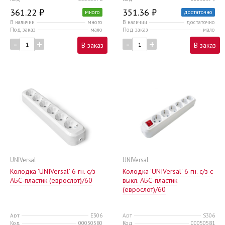
361.22 ₽
351.36 ₽
много
достаточно
В наличии
много
В наличии
достаточно
Под заказ
мало
Под заказ
мало
-
+
-
+
В заказ
В заказ
UNIVersal
UNIVersal
Колодка 'UNIVersal' 6 гн. с/з
Колодка 'UNIVersal' 6 гн. с/з с
AБС-пластик (еврослот)/60
выкл. AБС-пластик
(еврослот)/60
Арт
E306
Арт
S306
Код
00050580
Код
00050581