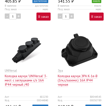
405.85 ₽
341.55 ₽
достаточно
много
В наличии
достаточно
В наличии
много
Под заказ
мало
Под заказ
мало
-
+
-
+
В заказ
В заказ
UNIVersal
Эра
Колодка каучук 'UNIVersal' 3-
Колодка каучук ЭРА K-1e-B
мест. с заглушками с/з 16А
(1гн,c/заземл.) 16А IP44
IP44 черный /40
черная
Арт
602230
Арт
Б0044543
Код
00044840
Код
00050789