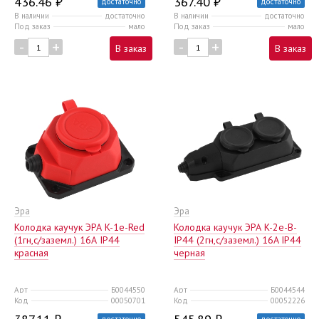
436.46 ₽
367.40 ₽
достаточно
достаточно
В наличии
достаточно
В наличии
достаточно
Под заказ
мало
Под заказ
мало
-
+
-
+
В заказ
В заказ
Эра
Эра
Колодка каучук ЭРА K-1e-Red
Колодка каучук ЭРА K-2e-B-
(1гн,c/заземл.) 16А IP44
IP44 (2гн,c/заземл.) 16A IP44
красная
черная
Арт
Б0044550
Арт
Б0044544
Код
00050701
Код
00052226
достаточно
достаточно