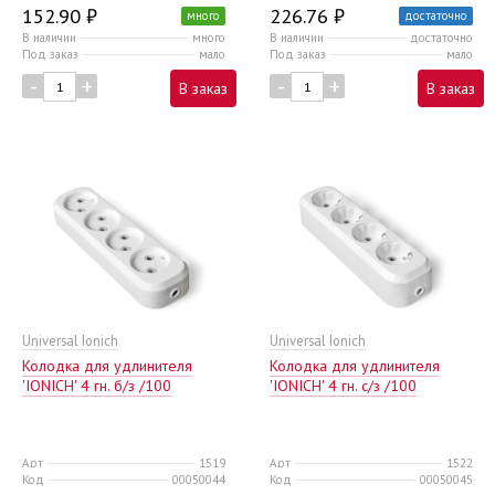
152.90 ₽
226.76 ₽
много
достаточно
В наличии
много
В наличии
достаточно
Под заказ
мало
Под заказ
мало
-
+
-
+
В заказ
В заказ
Universal Ionich
Universal Ionich
Колодка для удлинителя
Колодка для удлинителя
'IONICH' 4 гн. б/з /100
'IONICH' 4 гн. с/з /100
Арт
1519
Арт
1522
Код
00050044
Код
00050045