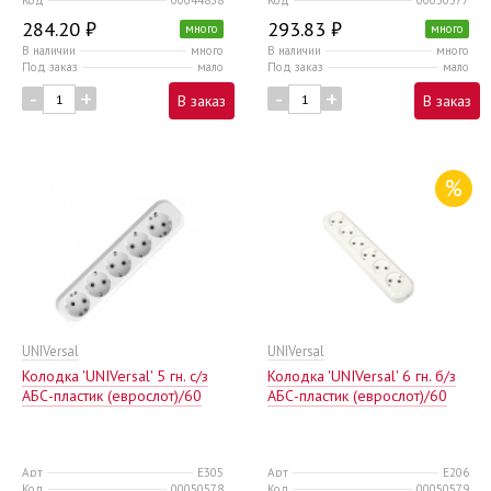
284.20 ₽
293.83 ₽
много
много
В наличии
много
В наличии
много
Под заказ
мало
Под заказ
мало
-
+
-
+
В заказ
В заказ
%
UNIVersal
UNIVersal
Колодка 'UNIVersal' 5 гн. с/з
Колодка 'UNIVersal' 6 гн. б/з
AБС-пластик (еврослот)/60
AБС-пластик (еврослот)/60
Арт
E305
Арт
E206
Код
00050578
Код
00050579