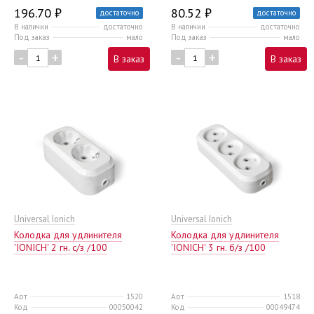
196.70 ₽
80.52 ₽
достаточно
достаточно
В наличии
достаточно
В наличии
достаточно
Под заказ
мало
Под заказ
мало
-
+
-
+
В заказ
В заказ
Universal Ionich
Universal Ionich
Колодка для удлинителя
Колодка для удлинителя
'IONICH' 2 гн. с/з /100
'IONICH' 3 гн. б/з /100
Арт
1520
Арт
1518
Код
00050042
Код
00049474