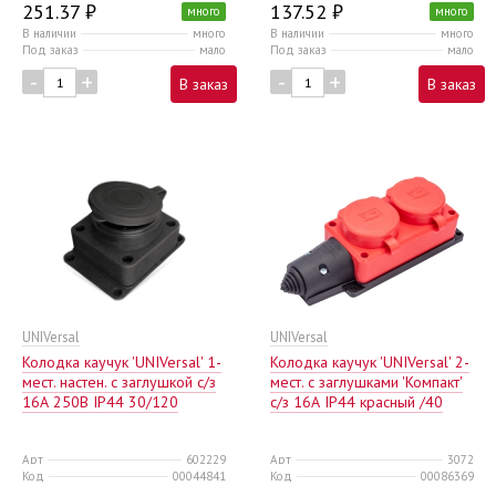
251.37 ₽
137.52 ₽
много
много
В наличии
много
В наличии
много
Под заказ
мало
Под заказ
мало
-
+
-
+
В заказ
В заказ
UNIVersal
UNIVersal
Колодка каучук 'UNIVersal' 1-
Колодка каучук 'UNIVersal' 2-
мест. настен. с заглушкой c/з
мест. с заглушками 'Компакт'
16А 250В IP44 30/120
с/з 16А IP44 красный /40
Арт
602229
Арт
3072
Код
00044841
Код
00086369