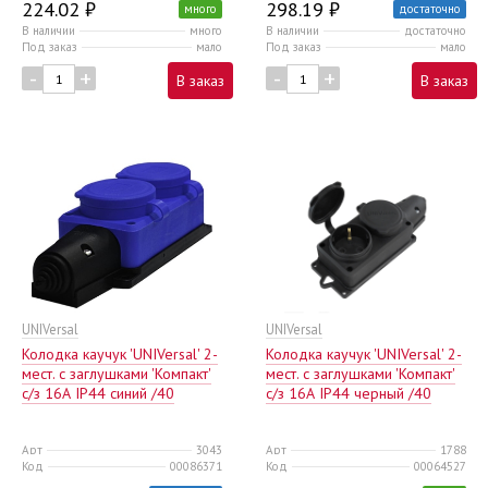
224.02 ₽
298.19 ₽
много
достаточно
В наличии
много
В наличии
достаточно
Под заказ
мало
Под заказ
мало
-
+
-
+
В заказ
В заказ
UNIVersal
UNIVersal
Колодка каучук 'UNIVersal' 2-
Колодка каучук 'UNIVersal' 2-
мест. с заглушками 'Компакт'
мест. с заглушками 'Компакт'
с/з 16А IP44 синий /40
с/з 16А IP44 черный /40
Арт
3043
Арт
1788
Код
00086371
Код
00064527