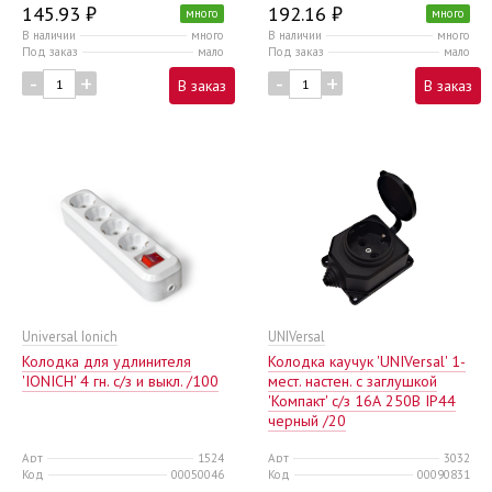
145.93 ₽
192.16 ₽
много
много
В наличии
много
В наличии
много
Под заказ
мало
Под заказ
мало
-
+
-
+
В заказ
В заказ
Universal Ionich
UNIVersal
Колодка для удлинителя
Колодка каучук 'UNIVersal' 1-
'IONICH' 4 гн. с/з и выкл. /100
мест. настен. с заглушкой
'Компакт' c/з 16А 250В IP44
черный /20
Арт
1524
Арт
3032
Код
00050046
Код
00090831