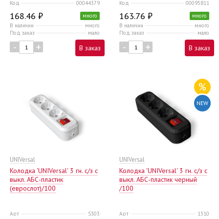
Код
00044379
Код
00095811
168.46 ₽
163.76 ₽
много
много
В наличии
много
В наличии
много
Под заказ
мало
Под заказ
мало
-
+
-
+
В заказ
В заказ
%
NEW
UNIVersal
UNIVersal
Колодка 'UNIVersal' 3 гн. с/з с
Колодка 'UNIVersal' 3 гн. с/з с
выкл. AБС-пластик
выкл. AБС-пластик черный
(еврослот)/100
/100
Арт
S303
Арт
1310