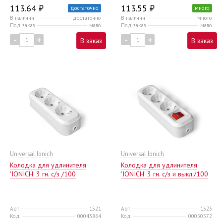
113.64 ₽
113.55 ₽
достаточно
много
В наличии
достаточно
В наличии
много
Под заказ
мало
Под заказ
мало
-
+
-
+
В заказ
В заказ
Universal Ionich
Universal Ionich
Колодка для удлинителя
Колодка для удлинителя
'IONICH' 3 гн. с/з /100
'IONICH' 3 гн. с/з и выкл./100
Арт
1521
Арт
1523
Код
00043864
Код
00050572