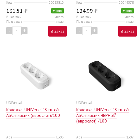
Код
00095810
Код
00044378
131.51 ₽
124.99 ₽
много
много
В наличии
много
В наличии
много
Под заказ
мало
Под заказ
мало
-
+
-
+
В заказ
В заказ
UNIVersal
UNIVersal
Колодка 'UNIVersal' 3 гн. с/з
Колодка 'UNIVersal' 3 гн. с/з
AБС-пластик (еврослот)/100
AБС-пластик ЧЕРНЫЙ
(еврослот) /100
Арт
E303
Арт
1307