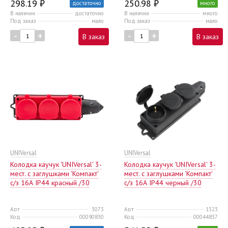
298.19 ₽
250.98 ₽
достаточно
много
В наличии
достаточно
В наличии
много
Под заказ
мало
Под заказ
мало
-
+
-
+
В заказ
В заказ
UNIVersal
UNIVersal
Колодка каучук 'UNIVersal' 3-
Колодка каучук 'UNIVersal' 3-
мест. с заглушками 'Компакт'
мест. с заглушками 'Компакт'
с/з 16А IP44 красный /30
с/з 16А IP44 черный /30
Арт
3073
Арт
1323
Код
00090830
Код
00044837