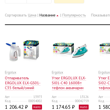
Сортировать
Цена
|
Название
|
Популярность
Показыва
Ergolux
Ergolux
Ergolux
Отпариватель
Утюг ERGOLUX ELX-
Утюг 
ERGOLUX ELX-GS01-
SI01-C40 1600Вт
SI02-
С35 белый/синий
тефлон аквамарин
тефло
(1/12)
(1/10)
Арт
13973
Арт
13126
Арт
Код
00054002
Код
00042759
Код
1 206.42 ₽
1 174.65 ₽
1 580
мало
мало