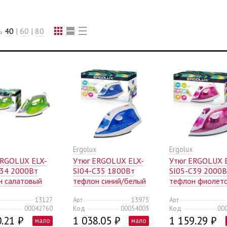
ть
40
|
60
|
80
Ergolux
Ergolux
ERGOLUX ELX-
Утюг ERGOLUX ELX-
Утюг ERGOLUX 
C34 2000Вт
SI04-C35 1800Вт
SI05-C39 2000
н салатовый
тефлон синий/белый
тефлон фиолет
(1/12)
белый (1/12)
13127
Арт
13975
Арт
00042760
Код
00054003
Код
00
.21 ₽
1 038.05 ₽
1 159.29 ₽
мало
мало