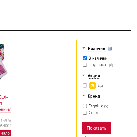
Наличие
В наличии
Под заказ
(6)
Акция
%
Да
Бренд
ELX-
Вт
Ergolux
(5)
овый/
Старт
13976
054004
мало