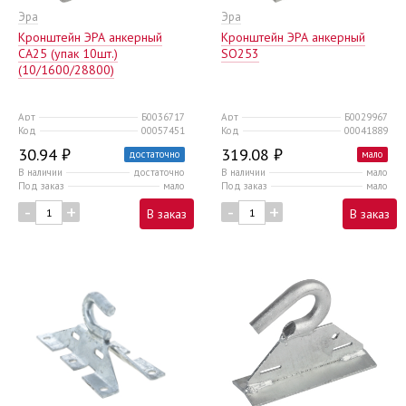
Эра
Эра
Кронштейн ЭРА анкерный
Кронштейн ЭРА анкерный
CA25 (упак 10шт.)
SO253
(10/1600/28800)
Арт
Б0036717
Арт
Б0029967
Код
00057451
Код
00041889
30.94 ₽
319.08 ₽
достаточно
мало
В наличии
достаточно
В наличии
мало
Под заказ
мало
Под заказ
мало
-
+
-
+
В заказ
В заказ