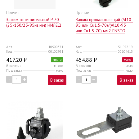
Прочие
Прочие
Зажим ответвительный P 70
Зажим прокалывающий (Al10-
(25-150/25-95кв.мм) НИЛЕД
95 или Cu1.5-70)/(Al10-95
или Cu1.5-70) мм2 ENSTO
Арт
10900371
Арт
SLIP22.1R
Код
00102951
Код
00104613
417.20 ₽
454.88 ₽
много
мало
В наличии
много
В наличии
мало
Под заказ
мало
Под заказ
мало
-
+
-
+
В заказ
В заказ