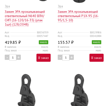
Эра
Эра
Зажим ЭРА прокалывающий
Зажим ЭРА прокалывающий
ответвительный N640 ВЛН/
ответвительный P1X-95 (16-
СИП (16-120/16-35) (упак
95/1,5-10)
1шт) (128/2048)
Арт
Б0036709
Арт
Б0029906
Код
00057447
Код
00041884
419.85 ₽
155.57 ₽
много
много
В наличии
много
В наличии
много
Под заказ
мало
Под заказ
мало
-
+
-
+
В заказ
В заказ