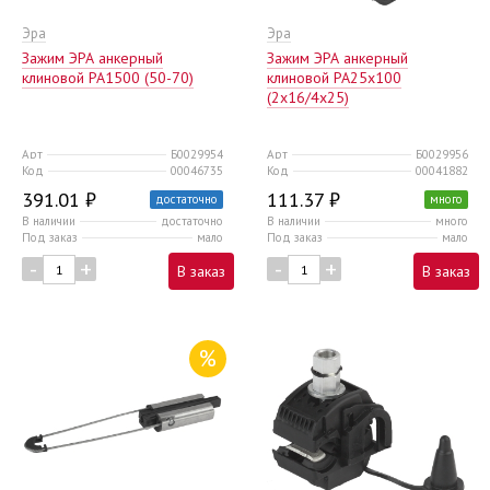
Эра
Эра
Зажим ЭРА анкерный
Зажим ЭРА анкерный
клиновой PA1500 (50-70)
клиновой PA25x100
(2x16/4x25)
Арт
Б0029954
Арт
Б0029956
Код
00046735
Код
00041882
391.01 ₽
111.37 ₽
достаточно
много
В наличии
достаточно
В наличии
много
Под заказ
мало
Под заказ
мало
-
+
-
+
В заказ
В заказ
%