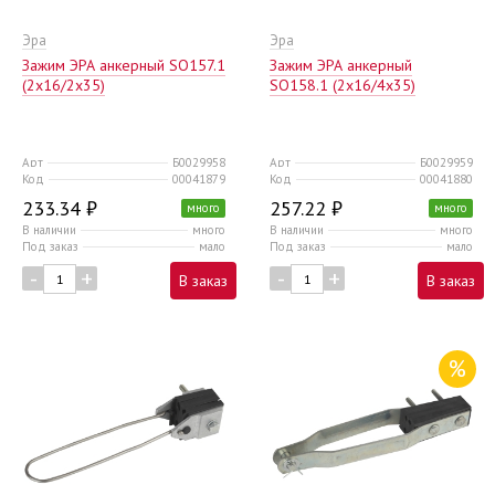
Эра
Эра
Зажим ЭРА анкерный SO157.1
Зажим ЭРА анкерный
(2x16/2x35)
SO158.1 (2x16/4x35)
Арт
Б0029958
Арт
Б0029959
Код
00041879
Код
00041880
233.34 ₽
257.22 ₽
много
много
В наличии
много
В наличии
много
Под заказ
мало
Под заказ
мало
-
+
-
+
В заказ
В заказ
%