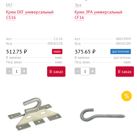
EKF
Эра
Крюк EKF универсальный
Крюк ЭРА универсальный
CS16
CF16
Арт
CS-16
Арт
Б0029970
Код
00042228
Код
00042200
512.75 ₽
375.65 ₽
мало
достаточно
В наличии
мало
В наличии
достаточно
Под заказ
мало
Под заказ
мало
-
+
-
+
В заказ
В заказ
%