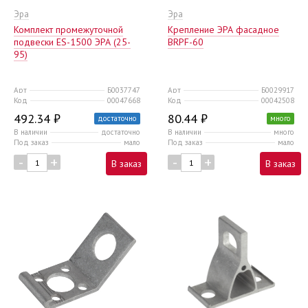
Эра
Эра
Комплект промежуточной
Крепление ЭРА фасадное
подвески ES-1500 ЭРА (25-
BRPF-60
95)
Арт
Б0037747
Арт
Б0029917
Код
00047668
Код
00042508
492.34 ₽
80.44 ₽
достаточно
много
В наличии
достаточно
В наличии
много
Под заказ
мало
Под заказ
мало
-
+
-
+
В заказ
В заказ