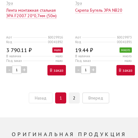
Эра
Эра
Лента монтажная стальная
Скрепа Бугель ЭРА NB20
ЭРА F2007 20*0,7мм (50м)
Арт
Б0029916
Арт
Б0029973
Код
00041892
Код
00041891
3 790.11 ₽
19.44 ₽
мало
много
В наличии
мало
В наличии
много
Под заказ
мало
Под заказ
мало
-
+
-
+
В заказ
В заказ
Назад
1
2
Вперед
ОРИГИНАЛЬНАЯ ПРОДУКЦИЯ