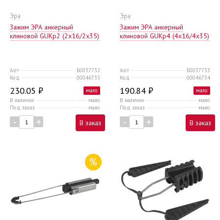
Эра
Эра
Зажим ЭРА анкерный
Зажим ЭРА анкерный
клиновой GUKp2 (2х16/2х35)
клиновой GUKp4 (4х16/4х35)
Арт
Б0037732
Арт
Б0037733
Код
00046733
Код
00046734
230.05 ₽
190.84 ₽
мало
мало
В наличии
мало
В наличии
мало
Под заказ
мало
Под заказ
мало
-
+
-
+
В заказ
В заказ
%