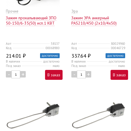
Прочие
Эра
Зажим прокалывающий ЗПО
Зажим ЭРА анкерный
50-150/6-35(50) исп.1 КВТ
PAS210/450 (2х10/4х50)
Арт
58137
Арт
Б0029960
Код
00068900
Код
00046729
214.01 ₽
337.64 ₽
достаточно
достаточно
В наличии
достаточно
В наличии
достаточно
Под заказ
мало
Под заказ
мало
-
+
-
+
В заказ
В заказ