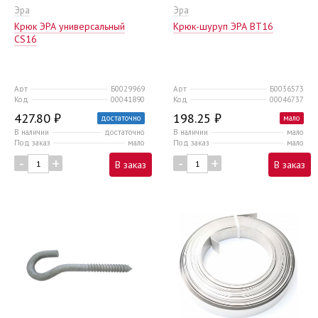
Эра
Эра
Крюк ЭРА универсальный
Крюк-шуруп ЭРА ВТ16
CS16
Арт
Б0029969
Арт
Б0036573
Код
00041890
Код
00046737
427.80 ₽
198.25 ₽
достаточно
мало
В наличии
достаточно
В наличии
мало
Под заказ
мало
Под заказ
мало
-
+
-
+
В заказ
В заказ