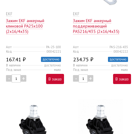
EKF
EKF
Зажим EKF анкерный
Зажим EKF анкерный
клиновой PA25x100
поддерживающий
(2х16/4х35)
PAS216/435 (2х16/4х35)
Арт
PA-25-100
Арт
PAS-216-435
Код
00042221
Код
00042222
167.41 ₽
234.75 ₽
достаточно
достаточно
В наличии
достаточно
В наличии
достаточно
Под заказ
мало
Под заказ
мало
-
+
-
+
В заказ
В заказ