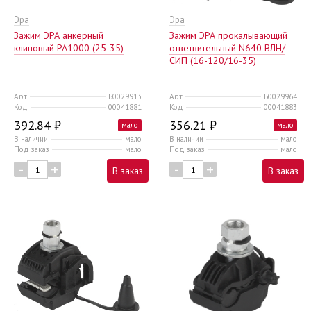
Эра
Эра
Зажим ЭРА анкерный
Зажим ЭРА прокалывающий
клиновый PA1000 (25-35)
ответвительный N640 ВЛН/
СИП (16-120/16-35)
Арт
Б0029913
Арт
Б0029964
Код
00041881
Код
00041883
392.84 ₽
356.21 ₽
мало
мало
В наличии
мало
В наличии
мало
Под заказ
мало
Под заказ
мало
-
+
-
+
В заказ
В заказ