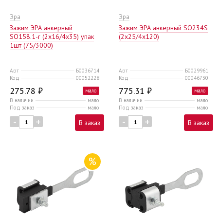
Эра
Эра
Зажим ЭРА анкерный
Зажим ЭРА анкерный SO234S
SO158.1-r (2x16/4x35) упак
(2х25/4х120)
1шт (75/3000)
Арт
Б0036714
Арт
Б0029961
Код
00052228
Код
00046730
275.78 ₽
775.31 ₽
мало
мало
В наличии
мало
В наличии
мало
Под заказ
мало
Под заказ
мало
-
+
-
+
В заказ
В заказ
%