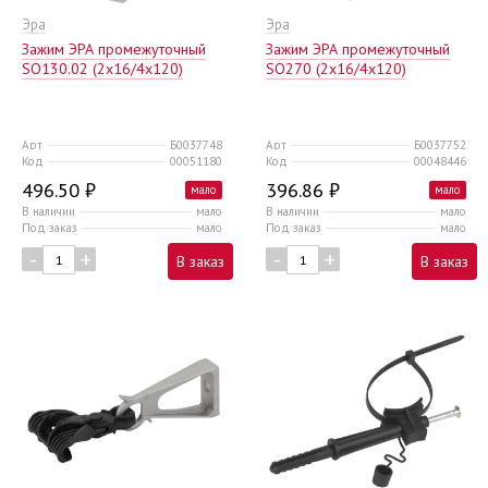
Эра
Эра
Зажим ЭРА промежуточный
Зажим ЭРА промежуточный
SO130.02 (2x16/4x120)
SO270 (2х16/4х120)
Арт
Б0037748
Арт
Б0037752
Код
00051180
Код
00048446
496.50 ₽
396.86 ₽
мало
мало
В наличии
мало
В наличии
мало
Под заказ
мало
Под заказ
мало
-
+
-
+
В заказ
В заказ