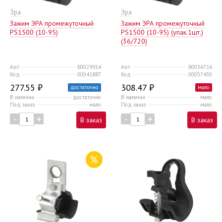
Эра
Эра
Зажим ЭРА промежуточный
Зажим ЭРА промежуточный
PS1500 (10-95)
PS1500 (10-95) (упак.1шт.)
(36/720)
Арт
Б0029914
Арт
Б0036716
Код
00041887
Код
00057450
277.55 ₽
308.47 ₽
достаточно
мало
В наличии
достаточно
В наличии
мало
Под заказ
мало
Под заказ
мало
-
+
-
+
В заказ
В заказ
%