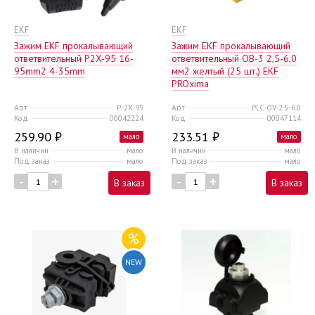
EKF
EKF
Зажим EKF прокалывающий
Зажим EKF прокалывающий
ответвительный P2X-95 16-
ответвительный ОВ-3 2,5-6,0
95mm2 4-35mm
мм2 желтый (25 шт.) EKF
PROxima
Арт
P-2X-95
Арт
PLC-OV-2.5-6.0
Код
00042224
Код
00047114
259.90 ₽
233.51 ₽
мало
мало
В наличии
мало
В наличии
мало
Под заказ
мало
Под заказ
мало
-
+
-
+
В заказ
В заказ
%
NEW