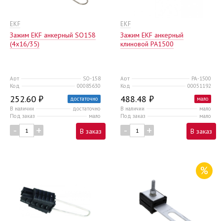
EKF
EKF
Зажим EKF анкерный SO158
Зажим EKF анкерный
(4x16/35)
клиновой PA1500
Арт
SO-158
Арт
PA-1500
Код
00085630
Код
00051192
252.60 ₽
488.48 ₽
достаточно
мало
В наличии
достаточно
В наличии
мало
Под заказ
мало
Под заказ
мало
-
+
-
+
В заказ
В заказ
%