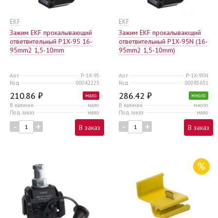
EKF
EKF
Зажим EKF прокалывающий
Зажим EKF прокалывающий
ответвительный P1X-95 16-
ответвительный P1X-95N (16-
95mm2 1,5-10mm
95mm2 1,5-10mm)
Арт
P-1X-95
Арт
P-1X-95N
Код
00042223
Код
00085631
210.86 ₽
286.42 ₽
мало
много
В наличии
мало
В наличии
много
Под заказ
мало
Под заказ
мало
-
+
-
+
В заказ
В заказ
%