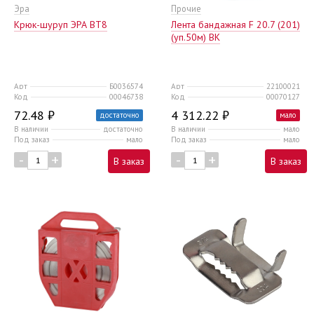
Эра
Прочие
Крюк-шуруп ЭРА ВТ8
Лента бандажная F 20.7 (201)
(уп.50м) ВК
Арт
Б0036574
Арт
22100021
Код
00046738
Код
00070127
72.48 ₽
4 312.22 ₽
достаточно
мало
В наличии
достаточно
В наличии
мало
Под заказ
мало
Под заказ
мало
-
+
-
+
В заказ
В заказ