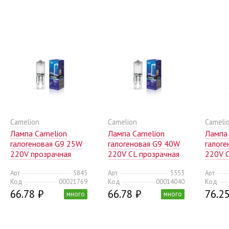
Camelion
Camelion
Cameli
Лампа Camelion
Лампа Camelion
Лампа
галогеновая G9 25W
галогеновая G9 40W
галог
220V прозрачная
220V CL прозрачная
220V 
(10/100/1000)
(10/100/1000)
(10/10
Арт
5845
Арт
5553
Арт
Код
00021769
Код
00014040
Код
66.78 ₽
66.78 ₽
76.25
много
много