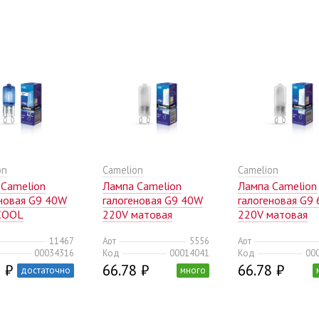
on
Camelion
Camelion
 Camelion
Лампа Camelion
Лампа Camelion
еновая G9 40W
галогеновая G9 40W
галогеновая G9
COOL
220V матовая
220V матовая
0/1000)
(10/100/1000)
(10/100/1000)
11467
Арт
5556
Арт
00034316
Код
00014041
Код
00
 ₽
66.78 ₽
66.78 ₽
достаточно
много