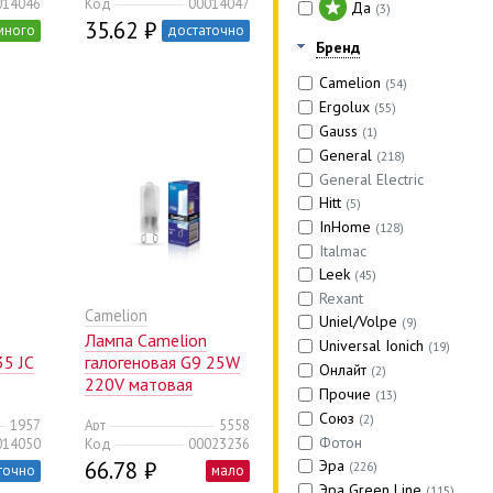
014046
Код
00014047
Да
(3)
35.62 ₽
много
достаточно
Бренд
Camelion
(54)
Ergolux
(55)
Gauss
(1)
General
(218)
General Electric
Hitt
(5)
InHome
(128)
Italmac
Leek
(45)
Rexant
Camelion
Uniel/Volpe
(9)
Лампа Camelion
Universal Ionich
(19)
35 JC
галогеновая G9 25W
Онлайт
(2)
220V матовая
Прочие
(13)
(10/100/1000)
Союз
(2)
1957
Арт
5558
Фотон
014050
Код
00023236
66.78 ₽
Эра
(226)
точно
мало
Эра Green Line
(115)