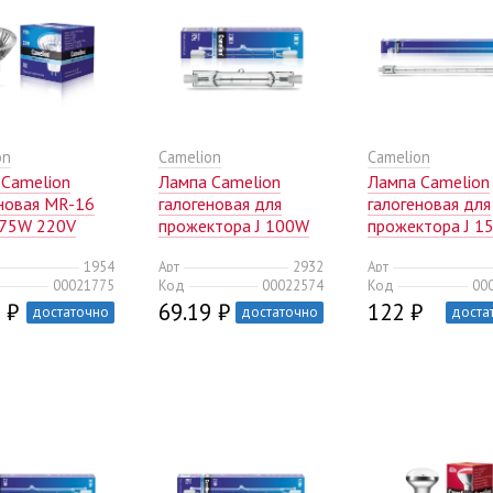
on
Camelion
Camelion
 Camelion
Лампа Camelion
Лампа Camelion
еновая MR-16
галогеновая для
галогеновая для
 75W 220V
прожектора J 100W
прожектора J 1
(10/200)
L=78mm 220V
L=254mm 220V
1954
Арт
2932
Арт
(50/500)
(50/500)
00021775
Код
00022574
Код
00
 ₽
69.19 ₽
122 ₽
достаточно
достаточно
доста