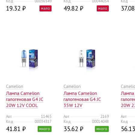
Код
00036549
Код
00044054
Код
(10/10
19.32 ₽
49.82 ₽
37.08
мало
мало
Camelion
Camelion
Cameli
Лампа Camelion
Лампа Camelion
Лампа
галогеновая G4 JC
галогеновая G4 JC
галоге
20W 12V COOL
35W 12V
20W 2
(10/100/1000)
(10/100/1000)
(5/100
Арт
11465
Арт
2169
Арт
Код
00034317
Код
00014048
Код
41.81 ₽
35.62 ₽
56.13
много
много