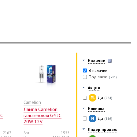
Наличие
В наличии
Под заказ
(303)
Акция
%
Да
(224)
Camelion
Новинка
Лампа Camelion
JC
галогеновая G4 JC
N
Да
(116)
20W 12V
(10/100/1000)
Лидер продаж
2167
Арт
1955