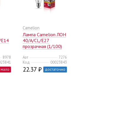
Camelion
Лампа Camelion ЛОН
/E14
40/А/CL/E27
прозрачная (1/100)
8978
Арт
7276
023841
Код
00023843
22.37 ₽
мало
достаточно