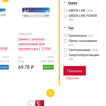
Серия
GREEN LINE
(104)
GREEN LINE POWER
(10)
Тип
Camelion
Галогеновые
(53)
Лампа Camelion
Лампы накаливания
галогеновая для
(21)
500W
прожектора J 150W
Светодиодные
(814)
L=118mm 220V
Энергосберегающие
2939
Арт
2934
(50/500)
(10)
022579
Код
00014044
69.78 ₽
точно
много
Сбросить
%