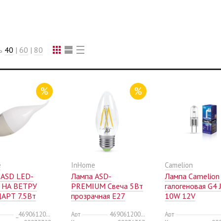
ть
40
|
60
|
80
%
%
e
InHome
Camelion
 ASD LED-
Лампа ASD-
Лампа Camelion
 НА ВЕТРУ
PREMIUM Свеча 5Вт
галогеновая G4 
АРТ 7.5Вт
прозрачная E27
10W 12V
60В Е14
3000К 450Лм
(10/100/1000)
_4690612004563
Арт
4690612003269
Арт
 675Лм