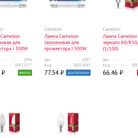
on
Camelion
Camelion
 Camelion
Лампа Camelion
Лампа Camelion
новая для
галогеновая для
зеркало 60/R50
ктора J 300W
прожектора J 500W
(1/100)
mm 220V
L=118mm 220V
2936
Арт
2937
Арт
0)
(50/500)
00022577
Код
00014045
Код
00
 ₽
77.54 ₽
66.46 ₽
много
достаточно