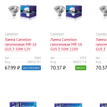
Camelion
Camelion
Cameli
Лампа Camelion
Лампа Camelion
Лампа
галогеновая MR-16
галогеновая MR-16
галог
GU5.3 50W 12V
GU5.3 50W 220V
GU5.3
(10/200)
(10/200)
50mm 
Арт
3060
Арт
1953
Арт
Код
00021787
Код
00021774
Код
67.99 ₽
70.37 ₽
70.37
достаточно
много