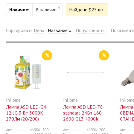
Наличие:
В наличии
Найдено 925 шт.
Сортировать
Цена
|
Название
|
Популярность
Показыва
%
%
InHome
InHome
InHom
Лампа ASD LED-G4-
Лампа ASD LED-T8-
Лампа
12-JC-3 Вт 3000К
standart 24Вт 160-
СВЕЧА
270Лм (20/200)
260В G13 4000К
СТАНД
1920Лм 1500мм
160-2
Арт
4690612004624
Арт
4690612004020
Арт
(1/25)
4000К