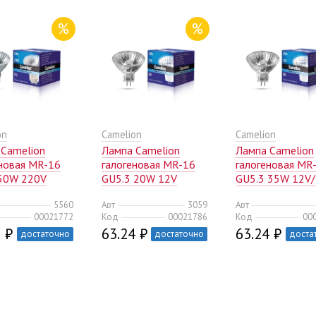
%
%
on
Camelion
Camelion
 Camelion
Лампа Camelion
Лампа Camelion
еновая MR-16
галогеновая MR-16
галогеновая MR
50W 220V
GU5.3 20W 12V
GU5.3 35W 12V
(10/200)
(10/200)
(10/200)
5560
Арт
3059
Арт
00021772
Код
00021786
Код
00
 ₽
63.24 ₽
63.24 ₽
достаточно
достаточно
доста