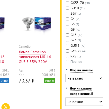
GX53-70
(90)
GU10
(51)
2G7
(1)
G4
(71)
G5
(5)
G9
(41)
G13
(27)
G23
(3)
GU5.3
(77)
Camelion
GY6.35
(4)
Лампа Camelion
R7S
-16
галогеновая MR-16
(1)
/10
GU5.3 35W 220V
Прочее
50mm (10/200)
Форма лампы
2931
Арт
1952
014052
Код
00014051
70.37 ₽
точно
много
Номинальное
напряжение, В
%