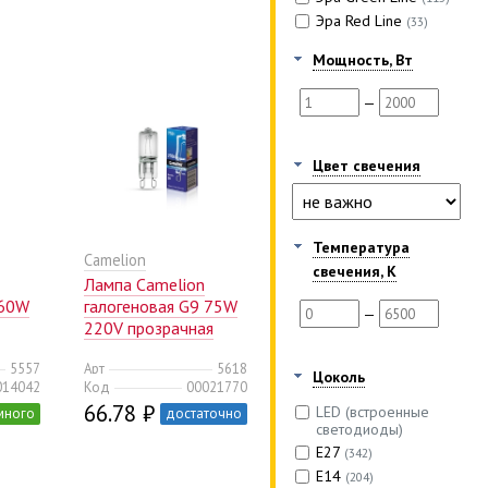
Эра Red Line
(33)
Мощность, Вт
—
Цвет свечения
Температура
Camelion
свечения, K
Лампа Camelion
 60W
галогеновая G9 75W
—
220V прозрачная
(10/100/1000)
5557
Арт
5618
Цоколь
014042
Код
00021770
66.78 ₽
LED (встроенные
много
достаточно
светодиоды)
Е27
(342)
Е14
(204)