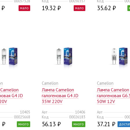
00037328
Код
00036357
Код
00
0)
 ₽
19.32 ₽
35.62 ₽
мало
мало
on
Camelion
Camelion
 Camelion
Лампа Camelion
Лампа Camelion
новая G4 JD
галогеновая G4 JD
галогеновая G6.
20V
35W 220V
50W 12V
/1000)
(10/100/1000)
(10/100/1000)
10405
Арт
10406
Арт
00025668
Код
00026183
Код
00
 ₽
56.13 ₽
37.21 ₽
много
много
доста