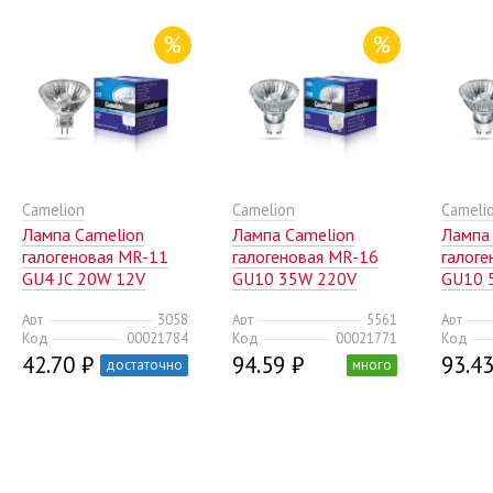
%
%
Camelion
Camelion
Cameli
Лампа Camelion
Лампа Camelion
Лампа
галогеновая MR-11
галогеновая MR-16
галог
GU4 JC 20W 12V
GU10 35W 220V
GU10 
(10/200)
50mm (10/200)
50mm 
Арт
3058
Арт
5561
Арт
Код
00021784
Код
00021771
Код
42.70 ₽
94.59 ₽
93.43
достаточно
много