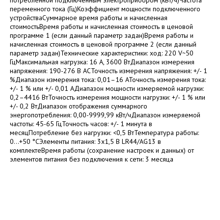
потребленной подключенным электроприбором (кВт/ч)Частота
переменного тока (Гц)Коэффициент мощности подключенного
устройстваСуммарное время работы и начисленная
стоимостьВремя работы и начисленная стоимость в ценовой
программе 1 (если данный параметр задан)Время работы и
начисленная стоимость в ценовой программе 2 (если данный
параметр задан)Технические характеристики: ход: 220 V~50
ГцМаксимальная нагрузка: 16 A, 3600 ВтДиапазон измерения
напряжения: 190-276 В АСТочность измерения напряжения: +/- 1
%Диапазон измерения тока: 0,01–16 АТочность измерения тока:
+/- 1 % или +/- 0,01 AДиапазон мощности измеряемой нагрузки:
0,2–4416 ВтТочность измерения мощности нагрузки: +/- 1 % или
+/- 0,2 ВтДиапазон отображения суммарного
энергопотребления: 0,00-9999,99 кВт/чДиапазон измеряемой
частоты: 45-65 ГцТочность часов: +/- 1 минута в
месяцПотребление без нагрузки: <0,5 ВтТемпература работы:
0...+50 °CЭлементы питания: 3x1,5 В LR44/AG13 в
комплектеВремя работы (сохранение настроек и данных) от
элементов питания без подключения к сети: 3 месяца