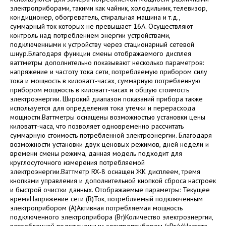
электроприборами, такими как чайник, холодильник, телевизор,
кондиционер, обогреватель, стиральная машина и т.д.,
суммарный ток которых не превышает 16А. Осуществляют
контроль над потреблением энергии устройствами,
подключенными к устройству через стационарный сетевой
шнур.Благодаря функции смены отображаемого дисплея
ваттметры дополнительно показывают несколько параметров:
напряжение и частоту тока сети, потребляемую прибором силу
тока и мощность в киловатт-часах, суммарную потребленную
прибором мощность в киловатт-часах и общую стоимость
электроэнергии. Широкий диапазон показаний прибора также
используется для определения тока утечки и перерасхода
мощности.Ваттметры оснащены возможностью установки цены
киловатт-часа, что позволяет одновременно рассчитать
суммарную стоимость потребленной электроэнергии. Благодаря
возможности установки двух ценовых режимов, дней недели и
времени смены режима, данная модель подходит для
круглосуточного измерения потребляемой
электроэнергии.Ваттметр RX-8 оснащен ЖК дисплеем, тремя
кнопками управления и дополнительной кнопкой сброса настроек
и быстрой очистки данных. Отображаемые параметры: Текущее
времяНапряжение сети (В)Ток, потребляемый подключенным
электроприбором (А)Активная потребляемая мощность
подключенного электроприбора (Вт)Количество электроэнергии,