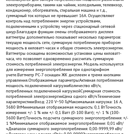
электроприборами, такими как чайник, холодильник, телевизор,
кондиционер, обогреватель, стиральная машина и т.д.,
суммарный ток которых не превышает 16А. Осуществляют
контроль над потреблением энергии устройствами,
подключенными к устройству через стационарный сетевой
шнур.Благодаря функции смены отображаемого дисплея
ваттметры дополнительно показывают несколько параметров:
текущую мощность сети, суммарную потребленную прибором
мощность в киловатт-часах и общую стоимость электроэнергии.
Ваттметры оснащены возможностью установки цены киловатт-
часа, что позволяет одновременно рассчитать суммарную
стоимость потребленной электроэнергии. Модель используется
для измерения энергопотребления при однотарифном
учете.Ваттметр PC-7 оснащен ЖК дисплеем и тремя кнопками
управления.Отображаемые параметры:Активная потребляемая
мощность подключенной нагрузкиКоличество кВт/ч,
потребленных подключенной нагрузкойСуммарная стоимость
потребленной электроэнергииЦена одного кВт/чТехнические
характеристики:Вход: 220 V~50 ГцМаксимальная нагрузка: 16 A,
3680 ВтМинимальная отображаемая мощность: 0,1 ВтТочность
измерения: +/- 1 % или +/- 0,1 Ватт (0-100 Ватт); +/- 1 % (100-
3600 Ватт)Точность подсчета суммарного энергопотребления: +/-
1 %Минимальное отображаемое энергопотребление: 0,01 кВт/
чДиапазон суммарного энергопотребления: 0,00-9999,99 кВт/