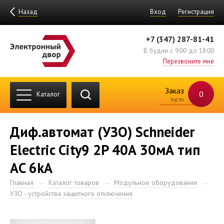
Назад
Вход
Регистрация
+7 (347) 287-81-41
В будни с 9:00 до 18:00
Перезвоните мне
Заказ
0
Каталог
пусто
Диф.автомат (УЗО) Schneider
Electric City9 2P 40А 30мА тип
АC 6kA
Главная
Каталог товаров
Модульное оборудование
УЗО - устройства защитного отключения