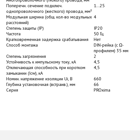
многопроволочного (гибкого) провода, мм²
Поперечн. сечение подключ.
1...25
однопроволочного (жесткого) провода, мм²
Модульная ширина (общ. кол-во модульных
4
расстояний)
Степень защиты (IP)
IP20
Частота
50 Гц
Кратковременная задержка срабатывания
Нет
Способ монтажа
DIN-рейка (с Ω-
профилем) 35 мм
Степень загрязнения
2
Устойчивость к импульсному току, кА
4,5
Отключающая способность при коротком
4,5
замыкании (Icw), кА
Номин. напряжение изоляции Ui, В
660
Глубина установочная (встраив.), мм
66
Серия
PROxima