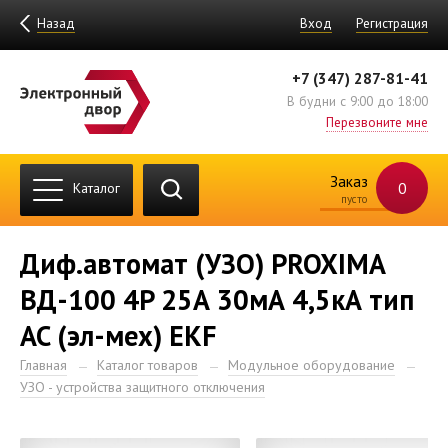
Назад
Вход
Регистрация
+7 (347) 287-81-41
В будни с 9:00 до 18:00
Перезвоните мне
Заказ
0
Каталог
пусто
Диф.автомат (УЗО) PROXIMA
ВД-100 4P 25А 30мА 4,5кА тип
AC (эл-мех) EKF
Главная
Каталог товаров
Модульное оборудование
УЗО - устройства защитного отключения