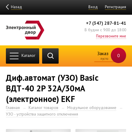
Назад
Вход
Регистрация
+7 (347) 287-81-41
В будни с 9:00 до 18:00
Перезвоните мне
Заказ
0
Каталог
пусто
Диф.автомат (УЗО) Basic
ВДТ-40 2P 32А/30мА
(электронное) EKF
Главная
Каталог товаров
Модульное оборудование
УЗО - устройства защитного отключения