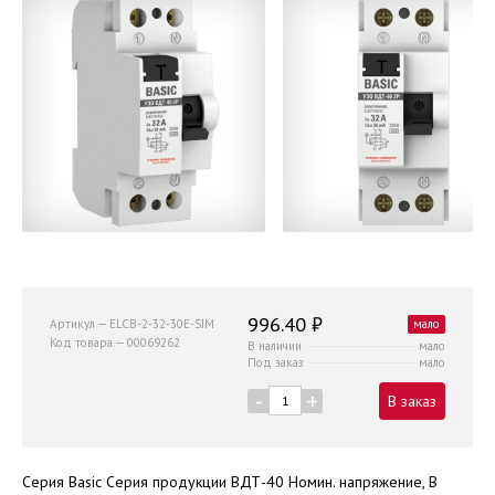
996.40 ₽
Артикул — ELCB-2-32-30E-SIM
мало
Код товара — 00069262
В наличии
мало
Под заказ
мало
-
+
В заказ
Серия Basic Серия продукции ВДТ-40 Номин. напряжение, В