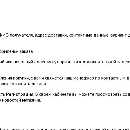
О получателя, адрес доставки, контактные данные, вариант до
ормлении заказа.
й или неполный адрес могут привести к дополнительной задер
мления покупки, с вами свяжется наш менеджер по контактным 
также уточнить детали.
сть
Регистрация
. В своем кабинете вы можете просмотреть сод
у новостей магазина.
ебуют доплат при стандартных условиях поставки. Все налоги в