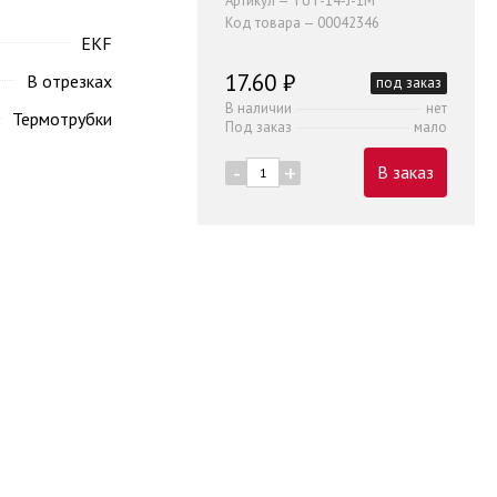
Артикул — TUT-14-J-1M
Код товара — 00042346
EKF
17.60 ₽
В отрезках
под заказ
В наличии
нет
Термотрубки
Под заказ
мало
-
+
В заказ