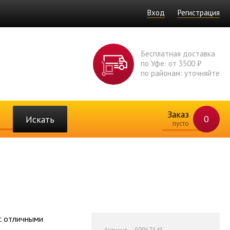
Вход
Регистрация
Бесплатная доставка
по Уфе: от 3500 ₽
по районам: уточняйте
Заказ
0
Искать
пусто
с отличными