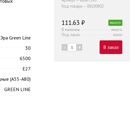
Артикул — Б0067145
ытовых
Код товара — 00100802
111.63 ₽
много
В наличии
много
Под заказ
мало
Эра Green Line
-
+
В заказ
30
6500
Е27
дные (А55-А80)
GREEN LINE