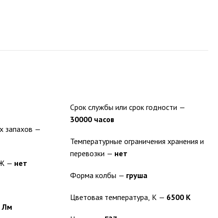
Срок службы или срок годности —
30000 часов
Наличие аллергенов и резких запахов —
Температурные ограничения хранения и
перевозки —
нет
Наличие категории ЛВЖ и ГЖ —
нет
Форма колбы —
груша
В
Цветовая температура, К —
6500 K
 Лм