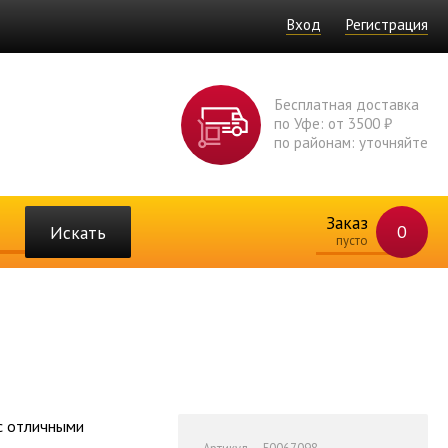
Вход
Регистрация
Бесплатная доставка
по Уфе: от 3500 ₽
по районам: уточняйте
Заказ
0
Искать
пусто
с отличными