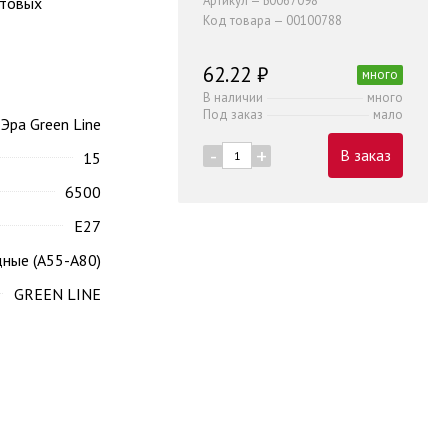
Артикул — Б0067098
ытовых
Код товара — 00100788
62.22 ₽
много
В наличии
много
Под заказ
мало
Эра Green Line
-
+
В заказ
15
6500
Е27
дные (А55-А80)
GREEN LINE