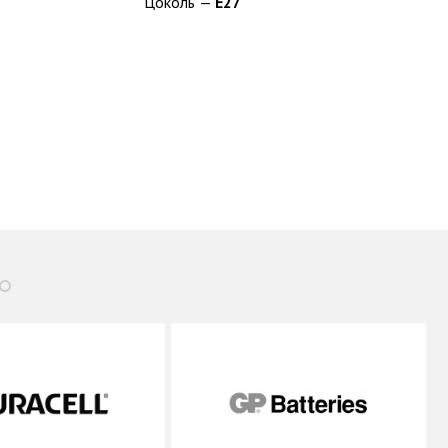
Цоколь —
E27