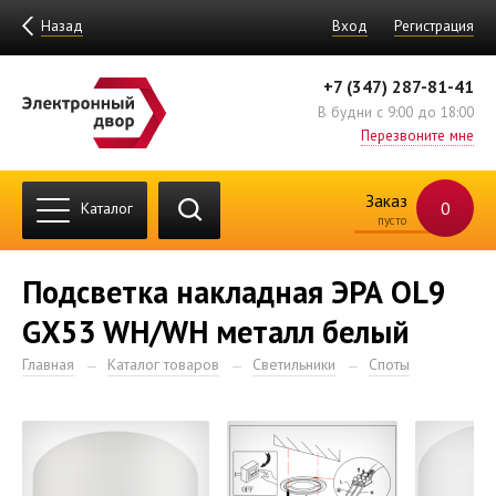
Назад
Вход
Регистрация
+7 (347) 287-81-41
В будни с 9:00 до 18:00
Перезвоните мне
Заказ
0
Каталог
пусто
Подсветка накладная ЭРА OL9
GX53 WH/WH металл белый
Главная
Каталог товаров
Светильники
Споты