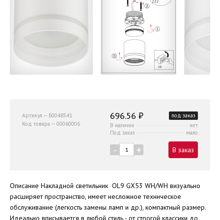
696.56 ₽
Артикул — Б0048541
под заказ
Код товара — 00060006
В наличии
нет
Под заказ
мало
-
+
В заказ
Описание Накладной светильник OL9 GX53 WH/WH визуально
расширяет пространство, имеет несложное техническое
обслуживание (легкость замены ламп и др.), компактный размер.
Идеально вписывается в любой стиль - от строгой классики до