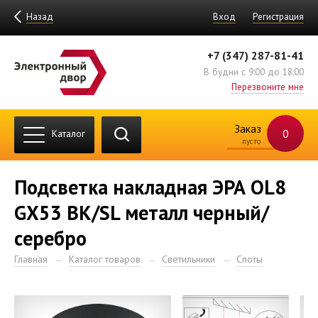
Назад
Вход
Регистрация
+7 (347) 287-81-41
В будни с 9:00 до 18:00
Перезвоните мне
Заказ
0
Каталог
пусто
Подсветка накладная ЭРА OL8
GX53 BK/SL металл черный/
серебро
Главная
Каталог товаров
Светильники
Споты