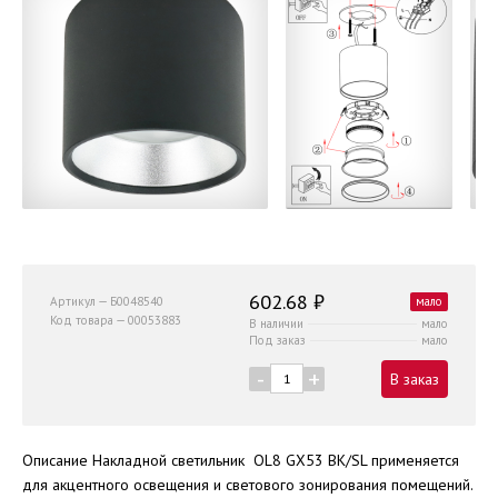
602.68 ₽
Артикул — Б0048540
мало
Код товара — 00053883
В наличии
мало
Под заказ
мало
-
+
В заказ
Описание Накладной светильник OL8 GX53 BK/SL применяется
для акцентного освещения и светового зонирования помещений.