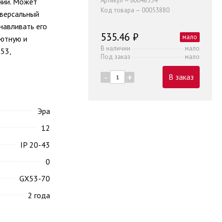
Артикул — Б0048534
ний. Может
Код товара — 00053880
иверсальный
навливать его
535.46 ₽
мало
уютную и
В наличии
мало
53,
Под заказ
мало
-
+
В заказ
Эра
12
IP 20-43
0
GX53-70
2 года