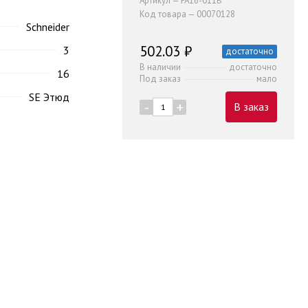
Артикул — PA16-011B
Код товара — 00070128
Schneider
502.03 ₽
3
достаточно
В наличии
достаточно
16
Под заказ
мало
SE Этюд
-
+
В заказ