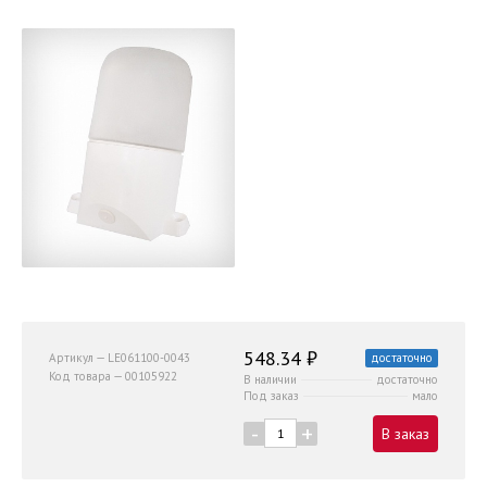
548.34 ₽
Артикул — LE061100-0043
достаточно
Код товара — 00105922
В наличии
достаточно
Под заказ
мало
-
+
В заказ