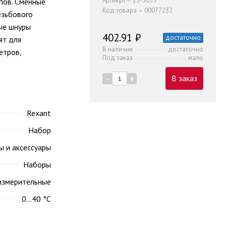
Артикул — 13-3035
пов. Сменные
Код товара — 00077232
езьбового
ые шнуры
402.91 ₽
достаточно
ят для
В наличии
достаточно
етров,
Под заказ
мало
-
+
В заказ
Rexant
Набор
 и аксессуары
Наборы
измерительные
0...40 °C