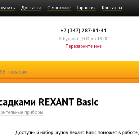
 купить
Доставка
О магазине
Гарантия
Контакты
+7 (347) 287-81-41
В будни с 9:00 до 18:00
Перезвоните мне
садками REXANT Basic
рительные приборы
Доступный набор щупов Rexant Basic поможет в работе,