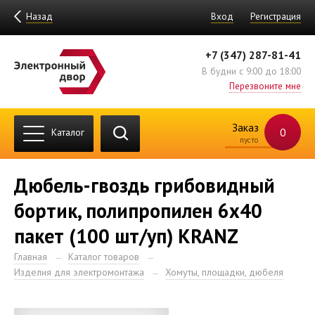
Назад
Вход
Регистрация
+7 (347) 287-81-41
В будни с 9:00 до 18:00
Перезвоните мне
Заказ
0
Каталог
пусто
Дюбель-гвоздь грибовидный
бортик, полипропилен 6х40
пакет (100 шт/уп) KRANZ
Главная
Каталог товаров
Изделия для электромонтажа
Хомуты, площадки, дюбеля